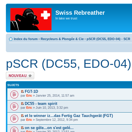
Swiss Rebreather
In lake we trust
Index du forum
‹
Recycleurs & Plongée & Cie
‹
pSCR (DC55, EDO-04) - SCR
pSCR (DC55, EDO-04)
Écrire un nouveau
sujet
SUJETS
FGT-1D
par
Eric
» Janvier 25, 2014, 11:57 am
DC55 - team spirit
par
Eric
» Juin 10, 2013, 3:32 pm
et le winner iz...das Fertig Gaz Tauchgerät (FGT)
par
Eric
» Septembre 12, 2012, 9:34 pm
on se gèle...on s'est gelé...
par
Eric
» Janvier 30, 2012, 12:51 am