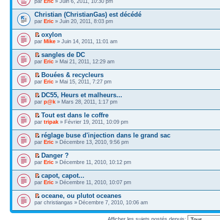
par
Eric
» Juin 6, 2011, 10:30 pm
Christian (ChristianGas) est décédé
par
Eric
» Juin 20, 2011, 8:03 pm
oxylon
par
Mike
» Juin 14, 2011, 11:01 am
sangles de DC
par
Eric
» Mai 21, 2011, 12:29 am
Bouées & recycleurs
par
Eric
» Mai 15, 2011, 7:27 pm
DC55, Heurs et malheurs...
par
p@k
» Mars 28, 2011, 1:17 pm
Tout est dans le coffre
par
tripak
» Février 19, 2011, 10:09 pm
réglage buse d'injection dans le grand sac
par
Eric
» Décembre 13, 2010, 9:56 pm
Danger ?
par
Eric
» Décembre 11, 2010, 10:12 pm
capot, capot...
par
Eric
» Décembre 11, 2010, 10:07 pm
oceane, ou plutot oceanes
par christiangas » Décembre 7, 2010, 10:06 am
Afficher les sujets postés depuis: