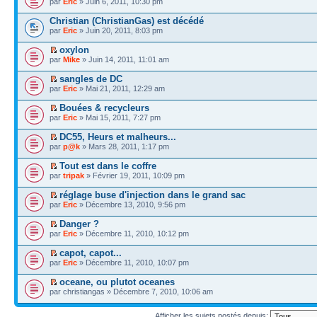
par
Eric
» Juin 6, 2011, 10:30 pm
Christian (ChristianGas) est décédé
par
Eric
» Juin 20, 2011, 8:03 pm
oxylon
par
Mike
» Juin 14, 2011, 11:01 am
sangles de DC
par
Eric
» Mai 21, 2011, 12:29 am
Bouées & recycleurs
par
Eric
» Mai 15, 2011, 7:27 pm
DC55, Heurs et malheurs...
par
p@k
» Mars 28, 2011, 1:17 pm
Tout est dans le coffre
par
tripak
» Février 19, 2011, 10:09 pm
réglage buse d'injection dans le grand sac
par
Eric
» Décembre 13, 2010, 9:56 pm
Danger ?
par
Eric
» Décembre 11, 2010, 10:12 pm
capot, capot...
par
Eric
» Décembre 11, 2010, 10:07 pm
oceane, ou plutot oceanes
par christiangas » Décembre 7, 2010, 10:06 am
Afficher les sujets postés depuis: