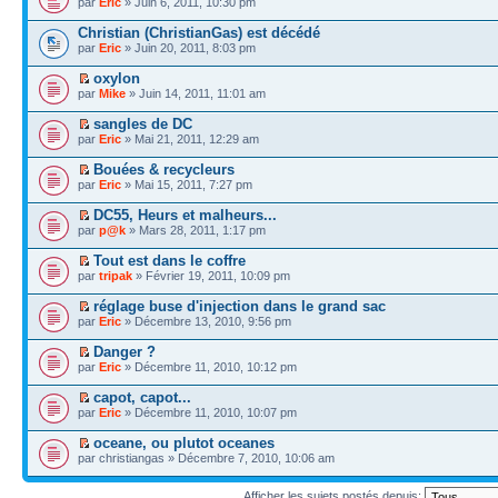
par
Eric
» Juin 6, 2011, 10:30 pm
Christian (ChristianGas) est décédé
par
Eric
» Juin 20, 2011, 8:03 pm
oxylon
par
Mike
» Juin 14, 2011, 11:01 am
sangles de DC
par
Eric
» Mai 21, 2011, 12:29 am
Bouées & recycleurs
par
Eric
» Mai 15, 2011, 7:27 pm
DC55, Heurs et malheurs...
par
p@k
» Mars 28, 2011, 1:17 pm
Tout est dans le coffre
par
tripak
» Février 19, 2011, 10:09 pm
réglage buse d'injection dans le grand sac
par
Eric
» Décembre 13, 2010, 9:56 pm
Danger ?
par
Eric
» Décembre 11, 2010, 10:12 pm
capot, capot...
par
Eric
» Décembre 11, 2010, 10:07 pm
oceane, ou plutot oceanes
par christiangas » Décembre 7, 2010, 10:06 am
Afficher les sujets postés depuis: