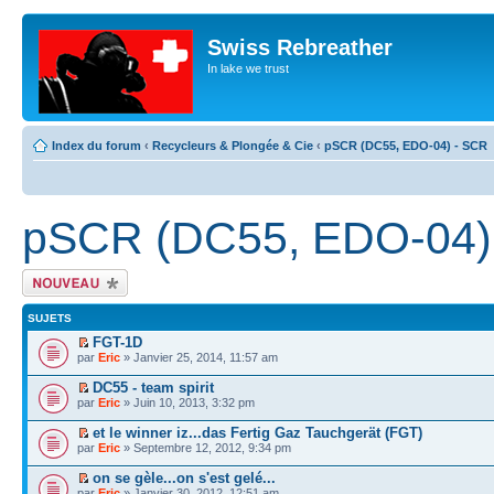
Swiss Rebreather
In lake we trust
Index du forum
‹
Recycleurs & Plongée & Cie
‹
pSCR (DC55, EDO-04) - SCR
pSCR (DC55, EDO-04)
Écrire un nouveau
sujet
SUJETS
FGT-1D
par
Eric
» Janvier 25, 2014, 11:57 am
DC55 - team spirit
par
Eric
» Juin 10, 2013, 3:32 pm
et le winner iz...das Fertig Gaz Tauchgerät (FGT)
par
Eric
» Septembre 12, 2012, 9:34 pm
on se gèle...on s'est gelé...
par
Eric
» Janvier 30, 2012, 12:51 am