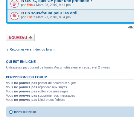
OSTC, quel GF pour une profonde ?
par
Eric
» Mars 28, 2010, 9:44 pm
un sous-forum pour les ordi
par
Eric
» Mars 27, 2010, 8:04 pm
Affi
Écrire un nouveau
sujet
Retourner vers Index du forum
QUI EST EN LIGNE
Utilisateurs parcourant ce forum: Aucun utilisateur enregistré et 2 invités
PERMISSIONS DU FORUM
Vous
ne pouvez pas
poster de nouveaux sujets
Vous
ne pouvez pas
répondre aux sujets
Vous
ne pouvez pas
éditer vos messages
Vous
ne pouvez pas
supprimer vos messages
Vous
ne pouvez pas
joindre des fichiers
Index du forum