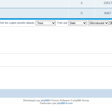
3
1561
0
9467
cher les sujets postés depuis:
Trier par
Développé par
phpBB
® Forum Software © phpBB Group
Traduction par
phpBB-fr.com