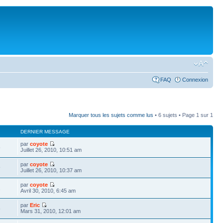
FAQ
Connexion
Marquer tous les sujets comme lus
• 6 sujets • Page
1
sur
1
DERNIER MESSAGE
par
coyote
5
Juillet 26, 2010, 10:51 am
par
coyote
9
Juillet 26, 2010, 10:37 am
par
coyote
1
Avril 30, 2010, 6:45 am
par
Eric
5
Mars 31, 2010, 12:01 am