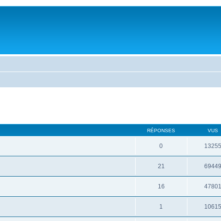
RÉPONSES
VUS
0
1325
21
6944
16
4780
1
1061