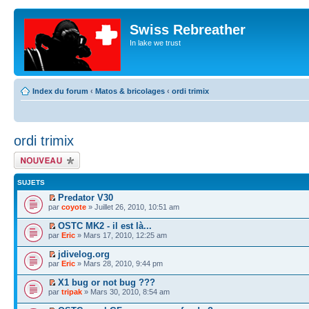
Swiss Rebreather
In lake we trust
Index du forum
‹
Matos & bricolages
‹
ordi trimix
ordi trimix
Écrire un nouveau
sujet
SUJETS
Predator V30
par
coyote
» Juillet 26, 2010, 10:51 am
OSTC MK2 - il est là...
par
Eric
» Mars 17, 2010, 12:25 am
jdivelog.org
par
Eric
» Mars 28, 2010, 9:44 pm
X1 bug or not bug ???
par
tripak
» Mars 30, 2010, 8:54 am