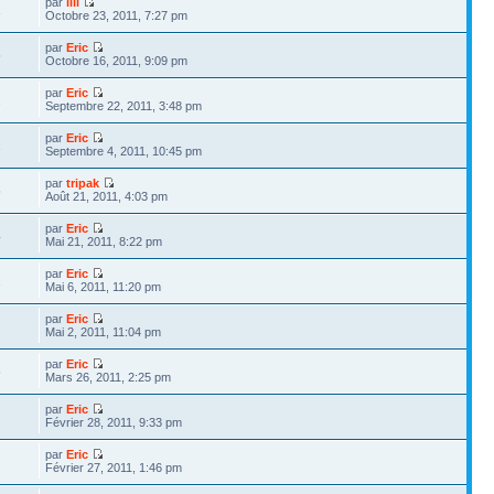
par
lili
1
Octobre 23, 2011, 7:27 pm
par
Eric
5
Octobre 16, 2011, 9:09 pm
par
Eric
2
Septembre 22, 2011, 3:48 pm
par
Eric
2
Septembre 4, 2011, 10:45 pm
par
tripak
5
Août 21, 2011, 4:03 pm
par
Eric
4
Mai 21, 2011, 8:22 pm
par
Eric
2
Mai 6, 2011, 11:20 pm
par
Eric
Mai 2, 2011, 11:04 pm
par
Eric
5
Mars 26, 2011, 2:25 pm
par
Eric
Février 28, 2011, 9:33 pm
par
Eric
Février 27, 2011, 1:46 pm