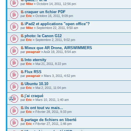
par
Mike
» Octobre 14, 2011, 12:56 pm
craquer un fichier PDF
par
Eric
» Octobre 16, 2011, 9:09 pm
iPad2 et applications "open office"?
par
Mike
» Septembre 22, 2011, 9:50 am
photo: le Canon G12
par
Eric
» Septembre 2, 2011, 9:02 pm
Mieux que AR Drone, AIRSWIMMERS
par
pwagnair
» Août 19, 2011, 9:54 am
Into eternity
par
Eric
» Mai 21, 2011, 8:22 pm
Flux RSS
par
pwagnair
» Mars 3, 2011, 4:52 pm
Ubuntu 10.10
par
Eric
» Mai 2, 2011, 11:04 pm
j'ai craqué
par
Eric
» Mars 10, 2011, 1:40 am
ils ont tout vu mais...
par
Eric
» Février 28, 2011, 9:33 pm
partage de fichiers en liberté
par
Eric
» Février 27, 2011, 1:46 pm