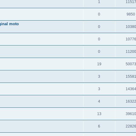
1
1151
0
9850
inal moto
0
1038
0
1077
0
1120
19
5007
3
1558
3
1436
4
1632
13
3961
6
2282