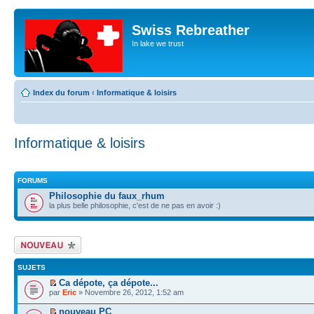
Swiss Rebreather
In lake we trust
Index du forum
‹
Informatique & loisirs
Informatique & loisirs
FORUMS
Philosophie du faux_rhum
la plus belle philosophie, c'est de ne pas en avoir :)
Écrire un nouveau
sujet
SUJETS
Ca dépote, ça dépote...
par
Eric
» Novembre 26, 2012, 1:52 am
nouveau PC