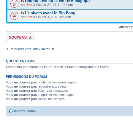
Ubuntu Live ou la clé USB magique
par
Eric
» Février 27, 2011, 1:43 pm
L'univers avant le Big Bang
par
Eric
» Février 3, 2011, 4:23 pm
Afficher 
Écrire un nouveau
sujet
Retourner vers Index du forum
QUI EST EN LIGNE
Utilisateurs parcourant ce forum: Aucun utilisateur enregistré et 3 invités
PERMISSIONS DU FORUM
Vous
ne pouvez pas
poster de nouveaux sujets
Vous
ne pouvez pas
répondre aux sujets
Vous
ne pouvez pas
éditer vos messages
Vous
ne pouvez pas
supprimer vos messages
Vous
ne pouvez pas
joindre des fichiers
Index du forum