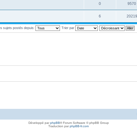
0
9570
6
2021
les sujets postés depuis:
Trier par
Développé par
phpBB
® Forum Software © phpBB Group
Traduction par
phpBB-fr.com