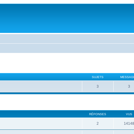
SUJETS
MESSAG
3
3
RÉPONSES
VUS
2
1414