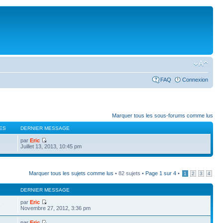
FAQ
Connexion
Marquer tous les sous-forums comme lus
ES
DERNIER MESSAGE
par
Eric
Juillet 13, 2013, 10:45 pm
Marquer tous les sujets comme lus
• 82 sujets •
Page
1
sur
4
•
1
2
3
4
DERNIER MESSAGE
par
Eric
8
Novembre 27, 2012, 3:36 pm
par
Eric