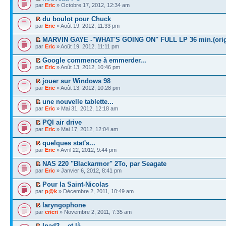
par
Eric
» Octobre 17, 2012, 12:34 am
du boulot pour Chuck
par
Eric
» Août 19, 2012, 11:33 pm
MARVIN GAYE -"WHAT'S GOING ON" FULL LP 36 min.(orig
par
Eric
» Août 19, 2012, 11:11 pm
Google commence à emmerder...
par
Eric
» Août 13, 2012, 10:46 pm
jouer sur Windows 98
par
Eric
» Août 13, 2012, 10:28 pm
une nouvelle tablette...
par
Eric
» Mai 31, 2012, 12:18 am
PQI air drive
par
Eric
» Mai 17, 2012, 12:04 am
quelques stat's...
par
Eric
» Avril 22, 2012, 9:44 pm
NAS 220 "Blackarmor" 2To, par Seagate
par
Eric
» Janvier 6, 2012, 8:41 pm
Pour la Saint-Nicolas
par
p@k
» Décembre 2, 2011, 10:49 am
laryngophone
par
cricri
» Novembre 2, 2011, 7:35 am
Ipad2... et là