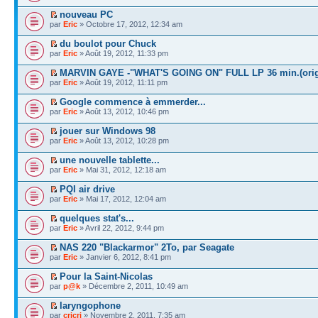
nouveau PC
par
Eric
» Octobre 17, 2012, 12:34 am
du boulot pour Chuck
par
Eric
» Août 19, 2012, 11:33 pm
MARVIN GAYE -"WHAT'S GOING ON" FULL LP 36 min.(orig
par
Eric
» Août 19, 2012, 11:11 pm
Google commence à emmerder...
par
Eric
» Août 13, 2012, 10:46 pm
jouer sur Windows 98
par
Eric
» Août 13, 2012, 10:28 pm
une nouvelle tablette...
par
Eric
» Mai 31, 2012, 12:18 am
PQI air drive
par
Eric
» Mai 17, 2012, 12:04 am
quelques stat's...
par
Eric
» Avril 22, 2012, 9:44 pm
NAS 220 "Blackarmor" 2To, par Seagate
par
Eric
» Janvier 6, 2012, 8:41 pm
Pour la Saint-Nicolas
par
p@k
» Décembre 2, 2011, 10:49 am
laryngophone
par
cricri
» Novembre 2, 2011, 7:35 am