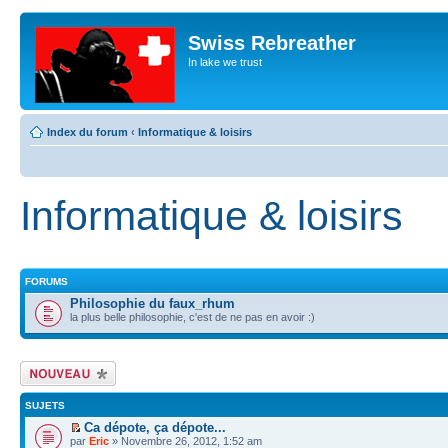
Swiss Rebreather
In lake we trust
Index du forum
‹
Informatique & loisirs
Informatique & loisirs
FORUMS
Philosophie du faux_rhum
la plus belle philosophie, c'est de ne pas en avoir :)
Écrire un nouveau
sujet
SUJETS
Ca dépote, ça dépote...
par
Eric
» Novembre 26, 2012, 1:52 am