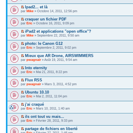
Ipad2... et là
par
Mike
» Octobre 14, 2011, 12:56 pm
craquer un fichier PDF
par
Eric
» Octobre 16, 2011, 9:09 pm
iPad2 et applications "open office"?
par
Mike
» Septembre 22, 2011, 9:50 am
photo: le Canon G12
par
Eric
» Septembre 2, 2011, 9:02 pm
Mieux que AR Drone, AIRSWIMMERS
par
pwagnair
» Août 19, 2011, 9:54 am
Into eternity
par
Eric
» Mai 21, 2011, 8:22 pm
Flux RSS
par
pwagnair
» Mars 3, 2011, 4:52 pm
Ubuntu 10.10
par
Eric
» Mai 2, 2011, 11:04 pm
j'ai craqué
par
Eric
» Mars 10, 2011, 1:40 am
ils ont tout vu mais...
par
Eric
» Février 28, 2011, 9:33 pm
partage de fichiers en liberté
par
Eric
» Février 27, 2011, 1:46 pm