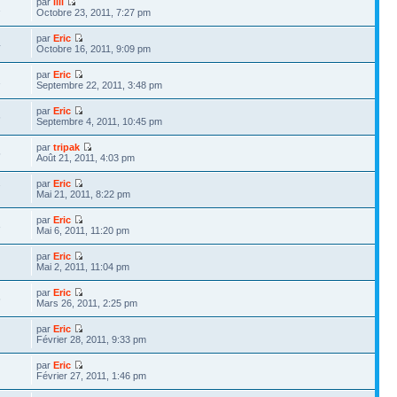
par
lili
1
Octobre 23, 2011, 7:27 pm
par
Eric
4
Octobre 16, 2011, 9:09 pm
par
Eric
1
Septembre 22, 2011, 3:48 pm
par
Eric
6
Septembre 4, 2011, 10:45 pm
par
tripak
5
Août 21, 2011, 4:03 pm
par
Eric
7
Mai 21, 2011, 8:22 pm
par
Eric
3
Mai 6, 2011, 11:20 pm
par
Eric
Mai 2, 2011, 11:04 pm
par
Eric
6
Mars 26, 2011, 2:25 pm
par
Eric
Février 28, 2011, 9:33 pm
par
Eric
Février 27, 2011, 1:46 pm