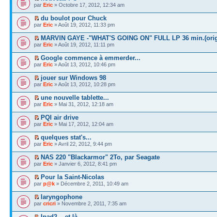
par
Eric
» Octobre 17, 2012, 12:34 am
du boulot pour Chuck
par
Eric
» Août 19, 2012, 11:33 pm
MARVIN GAYE -"WHAT'S GOING ON" FULL LP 36 min.(orig
par
Eric
» Août 19, 2012, 11:11 pm
Google commence à emmerder...
par
Eric
» Août 13, 2012, 10:46 pm
jouer sur Windows 98
par
Eric
» Août 13, 2012, 10:28 pm
une nouvelle tablette...
par
Eric
» Mai 31, 2012, 12:18 am
PQI air drive
par
Eric
» Mai 17, 2012, 12:04 am
quelques stat's...
par
Eric
» Avril 22, 2012, 9:44 pm
NAS 220 "Blackarmor" 2To, par Seagate
par
Eric
» Janvier 6, 2012, 8:41 pm
Pour la Saint-Nicolas
par
p@k
» Décembre 2, 2011, 10:49 am
laryngophone
par
cricri
» Novembre 2, 2011, 7:35 am
Ipad2... et là