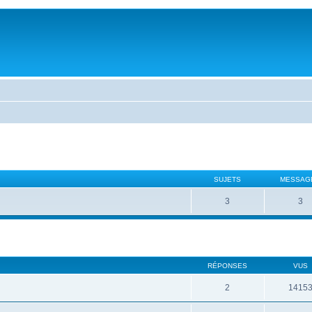
SUJETS
MESSAG
3
3
RÉPONSES
VUS
2
1415