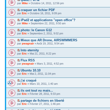
par
Mike
» Octobre 14, 2011, 12:56 pm
craquer un fichier PDF
par
Eric
» Octobre 16, 2011, 9:09 pm
iPad2 et applications "open office"?
par
Mike
» Septembre 22, 2011, 9:50 am
photo: le Canon G12
par
Eric
» Septembre 2, 2011, 9:02 pm
Mieux que AR Drone, AIRSWIMMERS
par
pwagnair
» Août 19, 2011, 9:54 am
Into eternity
par
Eric
» Mai 21, 2011, 8:22 pm
Flux RSS
par
pwagnair
» Mars 3, 2011, 4:52 pm
Ubuntu 10.10
par
Eric
» Mai 2, 2011, 11:04 pm
j'ai craqué
par
Eric
» Mars 10, 2011, 1:40 am
ils ont tout vu mais...
par
Eric
» Février 28, 2011, 9:33 pm
partage de fichiers en liberté
par
Eric
» Février 27, 2011, 1:46 pm