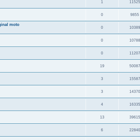
1
1152
0
9855
inal moto
0
1038
0
1078
0
1120
19
5008
3
1558
3
1437
4
1633
13
3961
6
2284