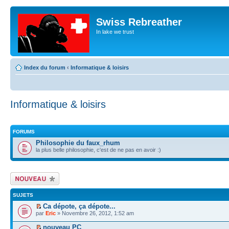
Swiss Rebreather
In lake we trust
Index du forum
‹
Informatique & loisirs
Informatique & loisirs
FORUMS
Philosophie du faux_rhum
la plus belle philosophie, c'est de ne pas en avoir :)
Écrire un nouveau
sujet
SUJETS
Ca dépote, ça dépote...
par
Eric
» Novembre 26, 2012, 1:52 am
nouveau PC