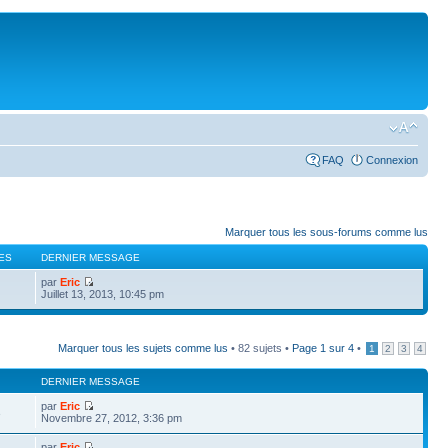
FAQ
Connexion
Marquer tous les sous-forums comme lus
ES
DERNIER MESSAGE
par
Eric
Juillet 13, 2013, 10:45 pm
Marquer tous les sujets comme lus
• 82 sujets •
Page
1
sur
4
•
1
2
3
4
DERNIER MESSAGE
par
Eric
3
Novembre 27, 2012, 3:36 pm
par
Eric