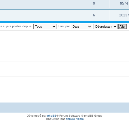
0
9574
6
2023
les sujets postés depuis:
Trier par
Développé par
phpBB
® Forum Software © phpBB Group
Traduction par
phpBB-fr.com