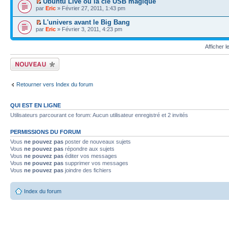
Ubuntu Live ou la clé USB magique
par
Eric
» Février 27, 2011, 1:43 pm
L'univers avant le Big Bang
par
Eric
» Février 3, 2011, 4:23 pm
Afficher 
Écrire un nouveau
sujet
Retourner vers Index du forum
QUI EST EN LIGNE
Utilisateurs parcourant ce forum: Aucun utilisateur enregistré et 2 invités
PERMISSIONS DU FORUM
Vous
ne pouvez pas
poster de nouveaux sujets
Vous
ne pouvez pas
répondre aux sujets
Vous
ne pouvez pas
éditer vos messages
Vous
ne pouvez pas
supprimer vos messages
Vous
ne pouvez pas
joindre des fichiers
Index du forum