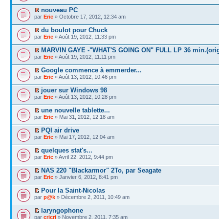
nouveau PC
par
Eric
» Octobre 17, 2012, 12:34 am
du boulot pour Chuck
par
Eric
» Août 19, 2012, 11:33 pm
MARVIN GAYE -"WHAT'S GOING ON" FULL LP 36 min.(orig
par
Eric
» Août 19, 2012, 11:11 pm
Google commence à emmerder...
par
Eric
» Août 13, 2012, 10:46 pm
jouer sur Windows 98
par
Eric
» Août 13, 2012, 10:28 pm
une nouvelle tablette...
par
Eric
» Mai 31, 2012, 12:18 am
PQI air drive
par
Eric
» Mai 17, 2012, 12:04 am
quelques stat's...
par
Eric
» Avril 22, 2012, 9:44 pm
NAS 220 "Blackarmor" 2To, par Seagate
par
Eric
» Janvier 6, 2012, 8:41 pm
Pour la Saint-Nicolas
par
p@k
» Décembre 2, 2011, 10:49 am
laryngophone
par
cricri
» Novembre 2, 2011, 7:35 am