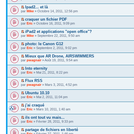
Ipad2... et là
par
Mike
» Octobre 14, 2011, 12:56 pm
craquer un fichier PDF
par
Eric
» Octobre 16, 2011, 9:09 pm
iPad2 et applications "open office"?
par
Mike
» Septembre 22, 2011, 9:50 am
photo: le Canon G12
par
Eric
» Septembre 2, 2011, 9:02 pm
Mieux que AR Drone, AIRSWIMMERS
par
pwagnair
» Août 19, 2011, 9:54 am
Into eternity
par
Eric
» Mai 21, 2011, 8:22 pm
Flux RSS
par
pwagnair
» Mars 3, 2011, 4:52 pm
Ubuntu 10.10
par
Eric
» Mai 2, 2011, 11:04 pm
j'ai craqué
par
Eric
» Mars 10, 2011, 1:40 am
ils ont tout vu mais...
par
Eric
» Février 28, 2011, 9:33 pm
partage de fichiers en liberté
par
Eric
» Février 27, 2011, 1:46 pm