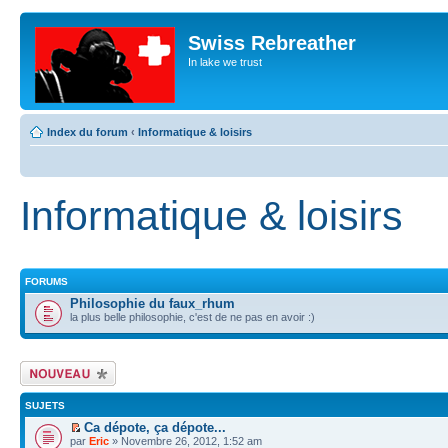
Swiss Rebreather
In lake we trust
Index du forum
‹
Informatique & loisirs
Informatique & loisirs
FORUMS
Philosophie du faux_rhum
la plus belle philosophie, c'est de ne pas en avoir :)
Écrire un nouveau
sujet
SUJETS
Ca dépote, ça dépote...
par
Eric
» Novembre 26, 2012, 1:52 am