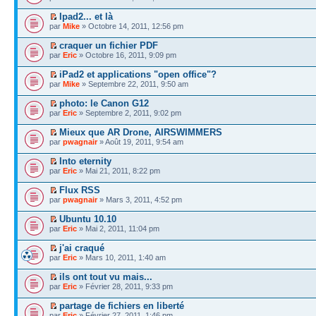
Ipad2... et là
par
Mike
» Octobre 14, 2011, 12:56 pm
craquer un fichier PDF
par
Eric
» Octobre 16, 2011, 9:09 pm
iPad2 et applications "open office"?
par
Mike
» Septembre 22, 2011, 9:50 am
photo: le Canon G12
par
Eric
» Septembre 2, 2011, 9:02 pm
Mieux que AR Drone, AIRSWIMMERS
par
pwagnair
» Août 19, 2011, 9:54 am
Into eternity
par
Eric
» Mai 21, 2011, 8:22 pm
Flux RSS
par
pwagnair
» Mars 3, 2011, 4:52 pm
Ubuntu 10.10
par
Eric
» Mai 2, 2011, 11:04 pm
j'ai craqué
par
Eric
» Mars 10, 2011, 1:40 am
ils ont tout vu mais...
par
Eric
» Février 28, 2011, 9:33 pm
partage de fichiers en liberté
par
Eric
» Février 27, 2011, 1:46 pm