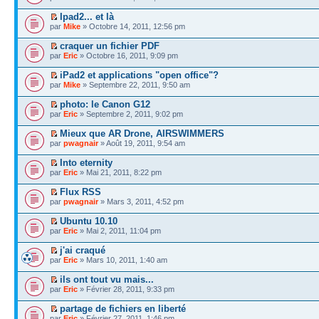
Ipad2... et là
par
Mike
» Octobre 14, 2011, 12:56 pm
craquer un fichier PDF
par
Eric
» Octobre 16, 2011, 9:09 pm
iPad2 et applications "open office"?
par
Mike
» Septembre 22, 2011, 9:50 am
photo: le Canon G12
par
Eric
» Septembre 2, 2011, 9:02 pm
Mieux que AR Drone, AIRSWIMMERS
par
pwagnair
» Août 19, 2011, 9:54 am
Into eternity
par
Eric
» Mai 21, 2011, 8:22 pm
Flux RSS
par
pwagnair
» Mars 3, 2011, 4:52 pm
Ubuntu 10.10
par
Eric
» Mai 2, 2011, 11:04 pm
j'ai craqué
par
Eric
» Mars 10, 2011, 1:40 am
ils ont tout vu mais...
par
Eric
» Février 28, 2011, 9:33 pm
partage de fichiers en liberté
par
Eric
» Février 27, 2011, 1:46 pm