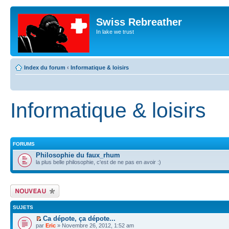
Swiss Rebreather
In lake we trust
Index du forum
‹
Informatique & loisirs
Informatique & loisirs
FORUMS
Philosophie du faux_rhum
la plus belle philosophie, c'est de ne pas en avoir :)
Écrire un nouveau
sujet
SUJETS
Ca dépote, ça dépote...
par
Eric
» Novembre 26, 2012, 1:52 am