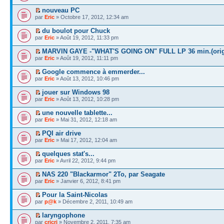
nouveau PC
par
Eric
» Octobre 17, 2012, 12:34 am
du boulot pour Chuck
par
Eric
» Août 19, 2012, 11:33 pm
MARVIN GAYE -"WHAT'S GOING ON" FULL LP 36 min.(orig
par
Eric
» Août 19, 2012, 11:11 pm
Google commence à emmerder...
par
Eric
» Août 13, 2012, 10:46 pm
jouer sur Windows 98
par
Eric
» Août 13, 2012, 10:28 pm
une nouvelle tablette...
par
Eric
» Mai 31, 2012, 12:18 am
PQI air drive
par
Eric
» Mai 17, 2012, 12:04 am
quelques stat's...
par
Eric
» Avril 22, 2012, 9:44 pm
NAS 220 "Blackarmor" 2To, par Seagate
par
Eric
» Janvier 6, 2012, 8:41 pm
Pour la Saint-Nicolas
par
p@k
» Décembre 2, 2011, 10:49 am
laryngophone
par
cricri
» Novembre 2, 2011, 7:35 am