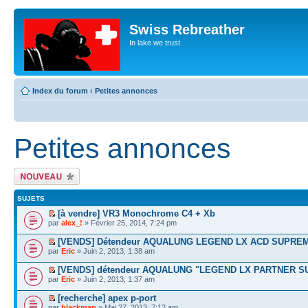
Swiss Rebreather
In lake we trust
Index du forum
‹
Petites annonces
Petites annonces
Écrire un nouveau
sujet
SUJETS
[à vendre] VR3 Monochrome C4 + Xb
par
alex_!
» Février 25, 2014, 7:24 pm
[VENDS] Détendeur AQUALUNG LEGEND LX ACD SUPREM
par
Eric
» Juin 2, 2013, 1:38 am
[VENDS] détendeur AQUALUNG "LEGEND LX PARTNER S
par
Eric
» Juin 2, 2013, 1:37 am
[recherche] apex p-port
par
blackman
» Mai 27, 2013, 7:12 am