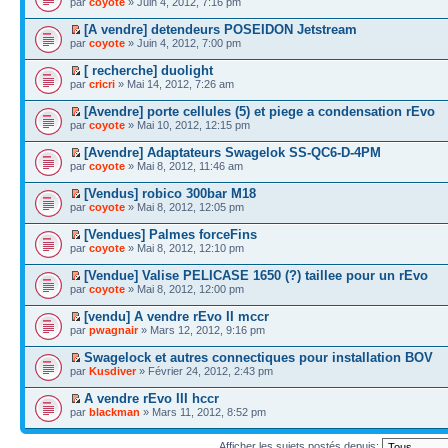
par
coyote
» Juin 4, 2012, 7:16 pm
[A vendre] detendeurs POSEIDON Jetstream
par
coyote
» Juin 4, 2012, 7:00 pm
[ recherche] duolight
par
cricri
» Mai 14, 2012, 7:26 am
[Avendre] porte cellules (5) et piege a condensation rEvo
par
coyote
» Mai 10, 2012, 12:15 pm
[Avendre] Adaptateurs Swagelok SS-QC6-D-4PM
par
coyote
» Mai 8, 2012, 11:46 am
[Vendus] robico 300bar M18
par
coyote
» Mai 8, 2012, 12:05 pm
[Vendues] Palmes forceFins
par
coyote
» Mai 8, 2012, 12:10 pm
[Vendue] Valise PELICASE 1650 (?) taillee pour un rEvo
par
coyote
» Mai 8, 2012, 12:00 pm
[vendu] A vendre rEvo II mccr
par
pwagnair
» Mars 12, 2012, 9:16 pm
Swagelock et autres connectiques pour installation BOV
par
Kusdiver
» Février 24, 2012, 2:43 pm
A vendre rEvo III hccr
par
blackman
» Mars 11, 2012, 8:52 pm
Afficher les sujets postés depuis: