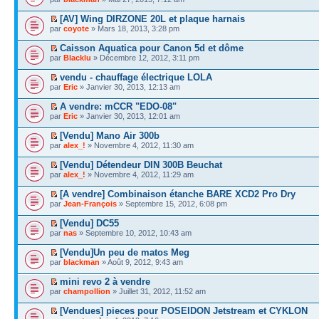
[AV] Wing DIRZONE 20L et plaque harnais
par
coyote
» Mars 18, 2013, 3:28 pm
Caisson Aquatica pour Canon 5d et dôme
par
Blacklu
» Décembre 12, 2012, 3:11 pm
vendu - chauffage électrique LOLA
par
Eric
» Janvier 30, 2013, 12:13 am
A vendre: mCCR "EDO-08"
par
Eric
» Janvier 30, 2013, 12:01 am
[Vendu] Mano Air 300b
par
alex_!
» Novembre 4, 2012, 11:30 am
[Vendu] Détendeur DIN 300B Beuchat
par
alex_!
» Novembre 4, 2012, 11:29 am
[A vendre] Combinaison étanche BARE XCD2 Pro Dry
par
Jean-François
» Septembre 15, 2012, 6:08 pm
[Vendu] DC55
par
nas
» Septembre 10, 2012, 10:43 am
[Vendu]Un peu de matos Meg
par
blackman
» Août 9, 2012, 9:43 am
mini revo 2 à vendre
par
champollion
» Juillet 31, 2012, 11:52 am
[Vendues] pieces pour POSEIDON Jetstream et CYKLON