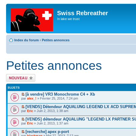
Swiss Rebreather
In lake we trust
Index du forum
‹
Petites annonces
Petites annonces
Écrire un nouveau
sujet
SUJETS
[à vendre] VR3 Monochrome C4 + Xb
par
alex_!
» Février 25, 2014, 7:24 pm
[VENDS] Détendeur AQUALUNG LEGEND LX ACD SUPREM
par
Eric
» Juin 2, 2013, 1:38 am
[VENDS] détendeur AQUALUNG "LEGEND LX PARTNER S
par
Eric
» Juin 2, 2013, 1:37 am
[recherche] apex p-port
par
blackman
» Mai 27, 2013, 7:12 am