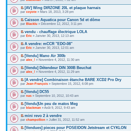
[AV] Wing DIRZONE 20L et plaque harnais
par
coyote
» Mars 18, 2013, 3:28 pm
Caisson Aquatica pour Canon 5d et dôme
par
Blacklu
» Décembre 12, 2012, 3:11 pm
vendu - chauffage électrique LOLA
par
Eric
» Janvier 30, 2013, 12:13 am
A vendre: mCCR "EDO-08"
par
Eric
» Janvier 30, 2013, 12:01 am
[Vendu] Mano Air 300b
par
alex_!
» Novembre 4, 2012, 11:30 am
[Vendu] Détendeur DIN 300B Beuchat
par
alex_!
» Novembre 4, 2012, 11:29 am
[A vendre] Combinaison étanche BARE XCD2 Pro Dry
par
Jean-François
» Septembre 15, 2012, 6:08 pm
[Vendu] DC55
par
nas
» Septembre 10, 2012, 10:43 am
[Vendu]Un peu de matos Meg
par
blackman
» Août 9, 2012, 9:43 am
mini revo 2 à vendre
par
champollion
» Juillet 31, 2012, 11:52 am
[Vendues] pieces pour POSEIDON Jetstream et CYKLON