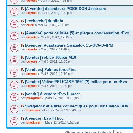
par
coyote
» Juin 4, 2012, 7:16 pm
[A vendre] detendeurs POSEIDON Jetstream
par
coyote
» Juin 4, 2012, 7:00 pm
[ recherche] duolight
par
cricri
» Mai 14, 2012, 7:26 am
[Avendre] porte cellules (5) et piege a condensation rEvo
par
coyote
» Mai 10, 2012, 12:15 pm
[Avendre] Adaptateurs Swagelok SS-QC6-D-4PM
par
coyote
» Mai 8, 2012, 11:46 am
[Vendus] robico 300bar M18
par
coyote
» Mai 8, 2012, 12:05 pm
[Vendues] Palmes forceFins
par
coyote
» Mai 8, 2012, 12:10 pm
[Vendue] Valise PELICASE 1650 (?) taillee pour un rEvo
par
coyote
» Mai 8, 2012, 12:00 pm
[vendu] A vendre rEvo II mccr
par
pwagnair
» Mars 12, 2012, 9:16 pm
Swagelock et autres connectiques pour installation BOV
par
Kusdiver
» Février 24, 2012, 2:43 pm
A vendre rEvo III hccr
par
blackman
» Mars 11, 2012, 8:52 pm
Afficher les sujets postés depuis: