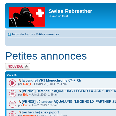
Swiss Rebreather
In lake we trust
Index du forum
‹
Petites annonces
Petites annonces
Écrire un nouveau
sujet
SUJETS
[à vendre] VR3 Monochrome C4 + Xb
par
alex_!
» Février 25, 2014, 7:24 pm
[VENDS] Détendeur AQUALUNG LEGEND LX ACD SUPREM
par
Eric
» Juin 2, 2013, 1:38 am
[VENDS] détendeur AQUALUNG "LEGEND LX PARTNER S
par
Eric
» Juin 2, 2013, 1:37 am
[recherche] apex p-port
par
blackman
» Mai 27, 2013, 7:12 am