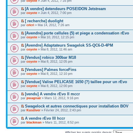
par
coyote
» Juin 4, 2012, 7:16 pm
[A vendre] detendeurs POSEIDON Jetstream
par
coyote
» Juin 4, 2012, 7:00 pm
[ recherche] duolight
par
cricri
» Mai 14, 2012, 7:26 am
[Avendre] porte cellules (5) et piege a condensation rEvo
par
coyote
» Mai 10, 2012, 12:15 pm
[Avendre] Adaptateurs Swagelok SS-QC6-D-4PM
par
coyote
» Mai 8, 2012, 11:46 am
[Vendus] robico 300bar M18
par
coyote
» Mai 8, 2012, 12:05 pm
[Vendues] Palmes forceFins
par
coyote
» Mai 8, 2012, 12:10 pm
[Vendue] Valise PELICASE 1650 (?) taillee pour un rEvo
par
coyote
» Mai 8, 2012, 12:00 pm
[vendu] A vendre rEvo II mccr
par
pwagnair
» Mars 12, 2012, 9:16 pm
Swagelock et autres connectiques pour installation BOV
par
Kusdiver
» Février 24, 2012, 2:43 pm
A vendre rEvo III hccr
par
blackman
» Mars 11, 2012, 8:52 pm
Afficher les sujets postés depuis: