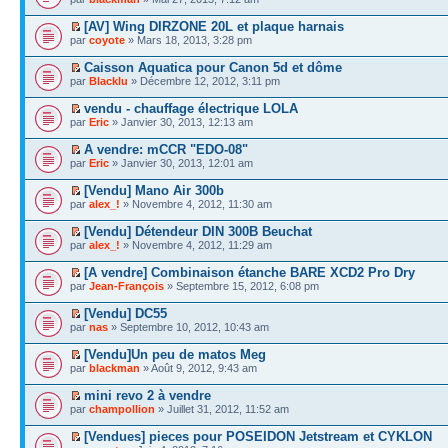
[AV] Wing DIRZONE 20L et plaque harnais
par
coyote
» Mars 18, 2013, 3:28 pm
Caisson Aquatica pour Canon 5d et dôme
par
Blacklu
» Décembre 12, 2012, 3:11 pm
vendu - chauffage électrique LOLA
par
Eric
» Janvier 30, 2013, 12:13 am
A vendre: mCCR "EDO-08"
par
Eric
» Janvier 30, 2013, 12:01 am
[Vendu] Mano Air 300b
par
alex_!
» Novembre 4, 2012, 11:30 am
[Vendu] Détendeur DIN 300B Beuchat
par
alex_!
» Novembre 4, 2012, 11:29 am
[A vendre] Combinaison étanche BARE XCD2 Pro Dry
par
Jean-François
» Septembre 15, 2012, 6:08 pm
[Vendu] DC55
par
nas
» Septembre 10, 2012, 10:43 am
[Vendu]Un peu de matos Meg
par
blackman
» Août 9, 2012, 9:43 am
mini revo 2 à vendre
par
champollion
» Juillet 31, 2012, 11:52 am
[Vendues] pieces pour POSEIDON Jetstream et CYKLON