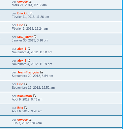
par
coyote
7
Mars 24, 2013, 10:12 am
par
Blacklu
8
Février 11, 2013, 11:26 am
par
Eric
5
Février 1, 2013, 12:24 am
par
MiC_Diver
0
Janvier 30, 2013, 3:16 pm
par
alex_!
Novembre 4, 2012, 11:30 am
par
alex_!
Novembre 4, 2012, 11:29 am
par
Jean-François
0
Septembre 20, 2012, 3:54 pm
par
Eric
2
Septembre 12, 2012, 12:52 am
par
blackman
Août 9, 2012, 9:43 am
par
Eric
7
Août 6, 2012, 9:28 am
par
coyote
7
Juin 7, 2012, 9:03 am