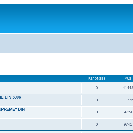
RÉPONSES
VUS
0
4144
E DIN 300b
0
1177
UPREME" DIN
0
9724
0
9741