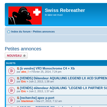
Swiss Rebreather
In lake we trust
Index du forum
‹
Petites annonces
Petites annonces
Écrire un nouveau
sujet
SUJETS
[à vendre] VR3 Monochrome C4 + Xb
par
alex_!
» Février 25, 2014, 7:24 pm
[VENDS] Détendeur AQUALUNG LEGEND LX ACD SUPREM
par
Eric
» Juin 2, 2013, 1:38 am
[VENDS] détendeur AQUALUNG "LEGEND LX PARTNER S
par
Eric
» Juin 2, 2013, 1:37 am
[recherche] apex p-port
par
blackman
» Mai 27, 2013, 7:12 am