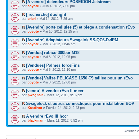
[A vendre] detendeurs POSEIDON Jetstream
par
coyote
» Juin 4, 2012, 7:00 pm
[ recherche] duolight
par
cricri
» Mai 14, 2012, 7:26 am
[Avendre] porte cellules (5) et piege a condensation rEvo
par
coyote
» Mai 10, 2012, 12:15 pm
[Avendre] Adaptateurs Swagelok SS-QC6-D-4PM
par
coyote
» Mai 8, 2012, 11:46 am
[Vendus] robico 300bar M18
par
coyote
» Mai 8, 2012, 12:05 pm
[Vendues] Palmes forceFins
par
coyote
» Mai 8, 2012, 12:10 pm
[Vendue] Valise PELICASE 1650 (?) taillee pour un rEvo
par
coyote
» Mai 8, 2012, 12:00 pm
[vendu] A vendre rEvo II mccr
par
pwagnair
» Mars 12, 2012, 9:16 pm
Swagelock et autres connectiques pour installation BOV
par
Kusdiver
» Février 24, 2012, 2:43 pm
A vendre rEvo III hccr
par
blackman
» Mars 11, 2012, 8:52 pm
Afficher 