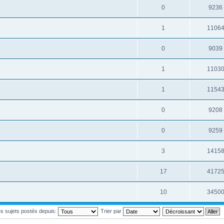
0
9236
1
1106
0
9039
1
1103
1
1154
0
9208
0
9259
3
1415
17
4172
10
3450
les sujets postés depuis:
Trier par