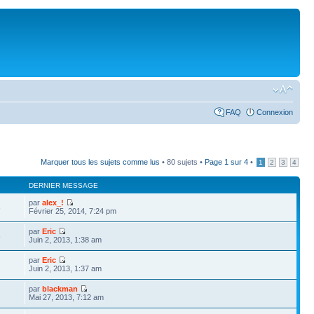
FAQ
Connexion
Marquer tous les sujets comme lus
• 80 sujets •
Page
1
sur
4
•
1
2
3
4
DERNIER MESSAGE
par
alex_!
3
Février 25, 2014, 7:24 pm
par
Eric
6
Juin 2, 2013, 1:38 am
par
Eric
Juin 2, 2013, 1:37 am
par
blackman
Mai 27, 2013, 7:12 am