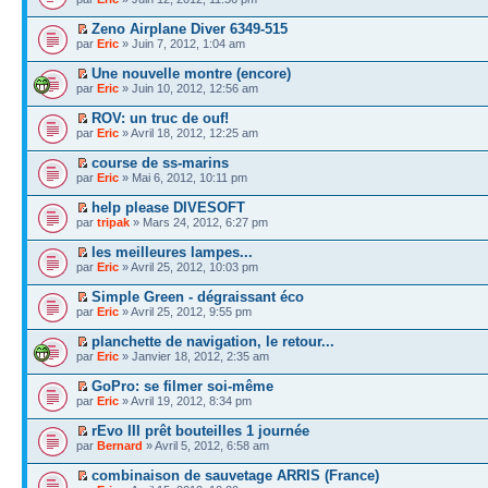
Zeno Airplane Diver 6349-515
par
Eric
» Juin 7, 2012, 1:04 am
Une nouvelle montre (encore)
par
Eric
» Juin 10, 2012, 12:56 am
ROV: un truc de ouf!
par
Eric
» Avril 18, 2012, 12:25 am
course de ss-marins
par
Eric
» Mai 6, 2012, 10:11 pm
help please DIVESOFT
par
tripak
» Mars 24, 2012, 6:27 pm
les meilleures lampes...
par
Eric
» Avril 25, 2012, 10:03 pm
Simple Green - dégraissant éco
par
Eric
» Avril 25, 2012, 9:55 pm
planchette de navigation, le retour...
par
Eric
» Janvier 18, 2012, 2:35 am
GoPro: se filmer soi-même
par
Eric
» Avril 19, 2012, 8:34 pm
rEvo III prêt bouteilles 1 journée
par
Bernard
» Avril 5, 2012, 6:58 am
combinaison de sauvetage ARRIS (France)