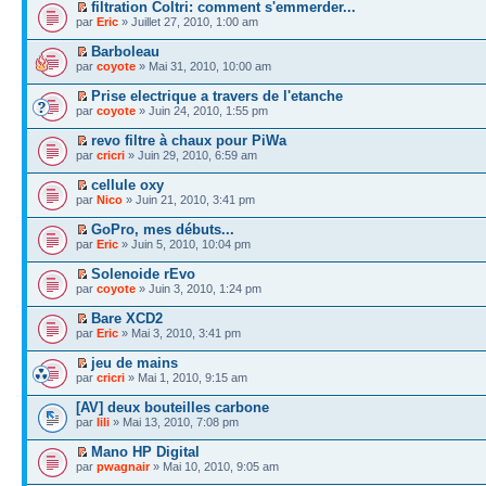
filtration Coltri: comment s'emmerder...
par
Eric
» Juillet 27, 2010, 1:00 am
Barboleau
par
coyote
» Mai 31, 2010, 10:00 am
Prise electrique a travers de l'etanche
par
coyote
» Juin 24, 2010, 1:55 pm
revo filtre à chaux pour PiWa
par
cricri
» Juin 29, 2010, 6:59 am
cellule oxy
par
Nico
» Juin 21, 2010, 3:41 pm
GoPro, mes débuts...
par
Eric
» Juin 5, 2010, 10:04 pm
Solenoide rEvo
par
coyote
» Juin 3, 2010, 1:24 pm
Bare XCD2
par
Eric
» Mai 3, 2010, 3:41 pm
jeu de mains
par
cricri
» Mai 1, 2010, 9:15 am
[AV] deux bouteilles carbone
par
lili
» Mai 13, 2010, 7:08 pm
Mano HP Digital
par
pwagnair
» Mai 10, 2010, 9:05 am