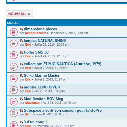
Écrire un nouveau
sujet
SUJETS
dimensions pièces
par
jambonbeurre
» Décembre 5, 2013, 9:30 pm
lampes NATURALSHINE
par
Eric
» Juillet 28, 2013, 12:08 am
Hollis SMS 50
par
Eric
» Juillet 24, 2013, 12:37 am
collection: EUMIG NAUTICA (Autriche, 1979)
par
Eric
» Juillet 2, 2013, 11:26 pm
Seiko Marine Master
par
Eric
» Juillet 2, 2013, 11:17 pm
montre ZENO DIVER
par
Eric
» Mai 20, 2013, 9:38 pm
Modification BOV Meg
par
blackman
» Avril 23, 2013, 10:46 am
Subspace a sorti son caisson pour la GoPro
par
lili
» Janvier 8, 2013, 9:58 pm
3 d'un coup !
par
Eric
» Novembre 26, 2012, 1:57 am