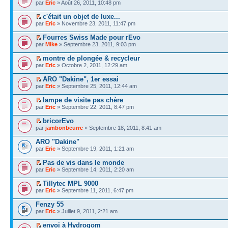
par
Eric
» Août 26, 2011, 10:48 pm
c'était un objet de luxe...
par
Eric
» Novembre 23, 2011, 11:47 pm
Fourres Swiss Made pour rEvo
par
Mike
» Septembre 23, 2011, 9:03 pm
montre de plongée & recycleur
par
Eric
» Octobre 2, 2011, 12:29 am
ARO "Dakine", 1er essai
par
Eric
» Septembre 25, 2011, 12:44 am
lampe de visite pas chère
par
Eric
» Septembre 22, 2011, 8:47 pm
bricorEvo
par
jambonbeurre
» Septembre 18, 2011, 8:41 am
ARO "Dakine"
par
Eric
» Septembre 19, 2011, 1:21 am
Pas de vis dans le monde
par
Eric
» Septembre 14, 2011, 2:20 am
Tillytec MPL 9000
par
Eric
» Septembre 11, 2011, 6:47 pm
Fenzy 55
par
Eric
» Juillet 9, 2011, 2:21 am
envoi à Hydrogom