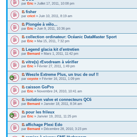
par
Eric
» Juillet 17, 2011, 10:08 pm
fisher
par
cricri
» Juin 10, 2011, 8:19 am
Plongée à vélo...
par
Eric
» Juin 9, 2011, 10:36 pm
collection ordinateur: Océanic DataMaster Sport
par
Eric
» Mai 15, 2011, 7:32 pm
Legend glacia kit d'entretien
par
Bernard
» Mars 1, 2011, 11:42 pm
vitre(s) rEvodream à vérifier
par
Eric
» Février 27, 2011, 1:49 pm
Weezle Extreme Plus, un truc de ouf !!
par
coyote
» Février 16, 2011, 1:09 pm
caisson GoPro
par
Eric
» Novembre 24, 2010, 10:41 am
isolation valve et connecteurs QC6
par
Bernard
» Janvier 18, 2011, 8:34 am
pour les frileux
par
Eric
» Janvier 19, 2011, 11:25 pm
affichage Plexi Edo
par
Bernard
» Décembre 28, 2010, 3:23 pm