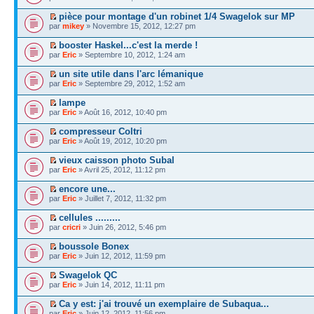
pièce pour montage d'un robinet 1/4 Swagelok sur MP
par
mikey
» Novembre 15, 2012, 12:27 pm
booster Haskel...c'est la merde !
par
Eric
» Septembre 10, 2012, 1:24 am
un site utile dans l'arc lémanique
par
Eric
» Septembre 29, 2012, 1:52 am
lampe
par
Eric
» Août 16, 2012, 10:40 pm
compresseur Coltri
par
Eric
» Août 19, 2012, 10:20 pm
vieux caisson photo Subal
par
Eric
» Avril 25, 2012, 11:12 pm
encore une...
par
Eric
» Juillet 7, 2012, 11:32 pm
cellules .........
par
cricri
» Juin 26, 2012, 5:46 pm
boussole Bonex
par
Eric
» Juin 12, 2012, 11:59 pm
Swagelok QC
par
Eric
» Juin 14, 2012, 11:11 pm
Ca y est: j'ai trouvé un exemplaire de Subaqua...
par
Eric
» Juin 12, 2012, 11:56 pm