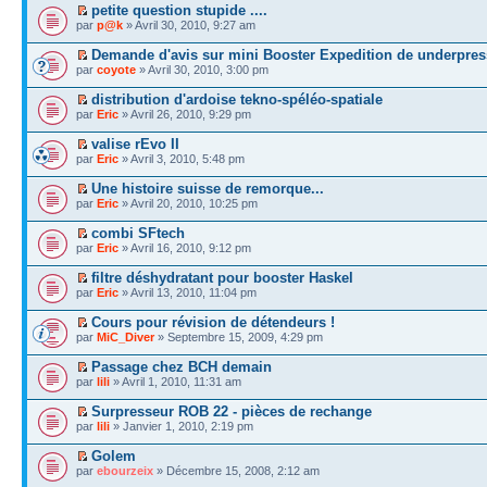
petite question stupide ....
par
p@k
» Avril 30, 2010, 9:27 am
Demande d'avis sur mini Booster Expedition de underpre
par
coyote
» Avril 30, 2010, 3:00 pm
distribution d'ardoise tekno-spéléo-spatiale
par
Eric
» Avril 26, 2010, 9:29 pm
valise rEvo II
par
Eric
» Avril 3, 2010, 5:48 pm
Une histoire suisse de remorque...
par
Eric
» Avril 20, 2010, 10:25 pm
combi SFtech
par
Eric
» Avril 16, 2010, 9:12 pm
filtre déshydratant pour booster Haskel
par
Eric
» Avril 13, 2010, 11:04 pm
Cours pour révision de détendeurs !
par
MiC_Diver
» Septembre 15, 2009, 4:29 pm
Passage chez BCH demain
par
lili
» Avril 1, 2010, 11:31 am
Surpresseur ROB 22 - pièces de rechange
par
lili
» Janvier 1, 2010, 2:19 pm
Golem
par
ebourzeix
» Décembre 15, 2008, 2:12 am