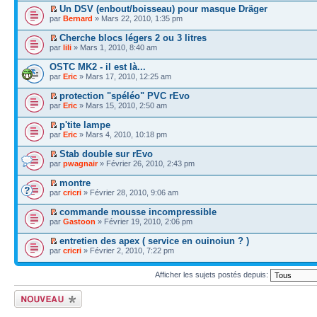
Un DSV (enbout/boisseau) pour masque Dräger
par
Bernard
» Mars 22, 2010, 1:35 pm
Cherche blocs légers 2 ou 3 litres
par
lili
» Mars 1, 2010, 8:40 am
OSTC MK2 - il est là...
par
Eric
» Mars 17, 2010, 12:25 am
protection "spéléo" PVC rEvo
par
Eric
» Mars 15, 2010, 2:50 am
p'tite lampe
par
Eric
» Mars 4, 2010, 10:18 pm
Stab double sur rEvo
par
pwagnair
» Février 26, 2010, 2:43 pm
montre
par
cricri
» Février 28, 2010, 9:06 am
commande mousse incompressible
par
Gastoon
» Février 19, 2010, 2:06 pm
entretien des apex ( service en ouinoiun ? )
par
cricri
» Février 2, 2010, 7:22 pm
Afficher les sujets postés depuis:
Écrire un nouveau
sujet