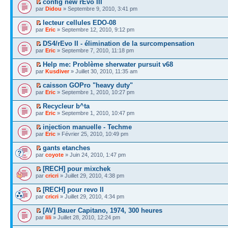
config new rEvo III
par
Didou
» Septembre 9, 2010, 3:41 pm
lecteur cellules EDO-08
par
Eric
» Septembre 12, 2010, 9:12 pm
DS4/rEvo II - élimination de la surcompensation
par
Eric
» Septembre 7, 2010, 11:18 pm
Help me: Problème sherwater pursuit v68
par
Kusdiver
» Juillet 30, 2010, 11:35 am
caisson GOPro "heavy duty"
par
Eric
» Septembre 1, 2010, 10:27 pm
Recycleur b^ta
par
Eric
» Septembre 1, 2010, 10:47 pm
injection manuelle - Techme
par
Eric
» Février 25, 2010, 10:49 pm
gants etanches
par
coyote
» Juin 24, 2010, 1:47 pm
[RECH] pour mixchek
par
cricri
» Juillet 29, 2010, 4:38 pm
[RECH] pour revo II
par
cricri
» Juillet 29, 2010, 4:34 pm
[AV] Bauer Capitano, 1974, 300 heures
par
lili
» Juillet 28, 2010, 12:24 pm