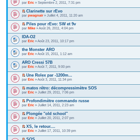
par
Eric
» Septembre 2, 2011, 7:31 pm
Clarinette sur rEvo
par
pwagnair
» Juillet 4, 2011, 11:20 am
Piles pour rEvo: SW et 9v
par
Mike
» Août 26, 2011, 4:04 pm
IDA-O2
par
Eric
» Août 23, 2011, 10:17 pm
the Monster ARO
par
Eric
» Août 15, 2011, 1:12 am
ARO Cressi 57B
par
Eric
» Août 7, 2011, 9:00 pm
Une Rolex par -1200m...
par
Eric
» Août 3, 2011, 11:34 pm
matos rétro: décompressimètre SOS
par
Eric
» Juillet 29, 2011, 7:06 pm
Profondimètre commando russe
par
Eric
» Juillet 14, 2011, 2:23 am
Plongée "old school"
par
Eric
» Juillet 20, 2011, 2:07 pm
XS, le retour....
par
Eric
» Juillet 17, 2011, 10:39 pm
SOS