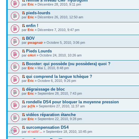
remise à niveau CMF Hydrogom
par
Eric
» Décembre 28, 2010, 9:11 pm
pieds-lourds
par
Eric
» Décembre 26, 2010, 12:50 am
enfin !
par
Eric
» Décembre 7, 2010, 9:47 pm
BOV
par
pwagnair
» Octobre 5, 2010, 3:06 pm
Pieds Lourds
par
cricri
» Octobre 24, 2010, 10:26 am
Booster: qui possède (ou possèdera) quoi ?
par
Eric
» Mai 1, 2010, 8:48 pm
qui comprend la langue tchèque ?
par
Eric
» Octobre 6, 2010, 9:26 pm
dégraissage de bloc
par
Eric
» Septembre 28, 2010, 7:43 pm
rondelle DS4 pour bloquer la moyenne pression
par
p@k
» Septembre 27, 2010, 11:37 am
vidéos réparation étanche
par
Eric
» Septembre 22, 2010, 9:28 pm
surcompensation DS4
par
el talib'...
» Septembre 18, 2010, 10:45 pm