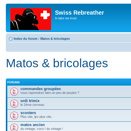
Swiss Rebreather
In lake we trust
Index du forum
‹
Matos & bricolages
Matos & bricolages
FORUMS
commandes groupées
vous reprendrez bien un peu de poudre ?
ordi trimix
le 2ème cerveau
scooters
Plus vite, tjrs plus vite..
matos ancien
du vintage, coco ! du vintage !