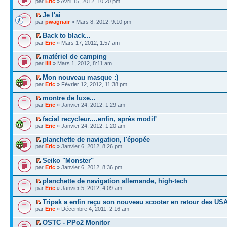
par
Eric
» Avril 15, 2012, 10:20 pm
Je l'ai
par
pwagnair
» Mars 8, 2012, 9:10 pm
Back to black...
par
Eric
» Mars 17, 2012, 1:57 am
matériel de camping
par
lili
» Mars 1, 2012, 8:11 am
Mon nouveau masque :)
par
Eric
» Février 12, 2012, 11:38 pm
montre de luxe...
par
Eric
» Janvier 24, 2012, 1:29 am
facial recycleur....enfin, après modif'
par
Eric
» Janvier 24, 2012, 1:20 am
planchette de navigation, l'épopée
par
Eric
» Janvier 6, 2012, 8:26 pm
Seiko "Monster"
par
Eric
» Janvier 6, 2012, 8:36 pm
planchette de navigation allemande, high-tech
par
Eric
» Janvier 5, 2012, 4:09 am
Tripak a enfin reçu son nouveau scooter en retour des US
par
Eric
» Décembre 4, 2011, 2:16 am
OSTC - PPo2 Monitor