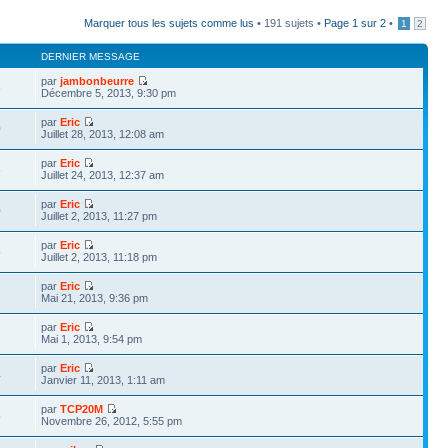
Marquer tous les sujets comme lus
• 191 sujets •
Page
1
sur
2
•
1
2
DERNIER MESSAGE
par
jambonbeurre
6
Décembre 5, 2013, 9:30 pm
par
Eric
0
Juillet 28, 2013, 12:08 am
par
Eric
6
Juillet 24, 2013, 12:37 am
par
Eric
0
Juillet 2, 2013, 11:27 pm
par
Eric
5
Juillet 2, 2013, 11:18 pm
par
Eric
7
Mai 21, 2013, 9:36 pm
par
Eric
1
Mai 1, 2013, 9:54 pm
par
Eric
4
Janvier 11, 2013, 1:11 am
par
TCP20M
5
Novembre 26, 2012, 5:55 pm