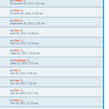
par
mikey
0
Novembre 16, 2012, 3:41 pm
par
Eric
1
Octobre 18, 2012, 12:49 am
par
Eric
4
Septembre 29, 2012, 1:52 am
par
Eric
7
Août 20, 2012, 10:30 pm
par
Eric
3
Août 19, 2012, 10:20 pm
par
Eric
4
Juillet 22, 2012, 12:10 am
par
Kusdiver
0
Juillet 12, 2012, 9:12 am
par
lili
3
Juin 28, 2012, 9:26 am
par
nas
4
Juin 20, 2012, 1:22 pm
par
Eric
9
Juin 15, 2012, 10:17 am
par
Eric
4
Juin 14, 2012, 11:33 pm