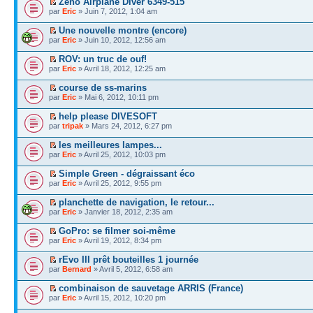
Zeno Airplane Diver 6349-515
par
Eric
» Juin 7, 2012, 1:04 am
Une nouvelle montre (encore)
par
Eric
» Juin 10, 2012, 12:56 am
ROV: un truc de ouf!
par
Eric
» Avril 18, 2012, 12:25 am
course de ss-marins
par
Eric
» Mai 6, 2012, 10:11 pm
help please DIVESOFT
par
tripak
» Mars 24, 2012, 6:27 pm
les meilleures lampes...
par
Eric
» Avril 25, 2012, 10:03 pm
Simple Green - dégraissant éco
par
Eric
» Avril 25, 2012, 9:55 pm
planchette de navigation, le retour...
par
Eric
» Janvier 18, 2012, 2:35 am
GoPro: se filmer soi-même
par
Eric
» Avril 19, 2012, 8:34 pm
rEvo III prêt bouteilles 1 journée
par
Bernard
» Avril 5, 2012, 6:58 am
combinaison de sauvetage ARRIS (France)
par
Eric
» Avril 15, 2012, 10:20 pm