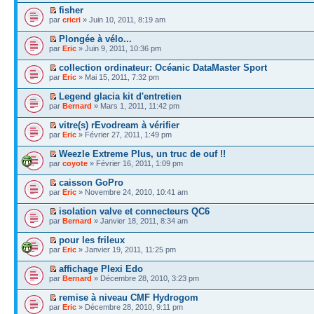
fisher
par
cricri
» Juin 10, 2011, 8:19 am
Plongée à vélo...
par
Eric
» Juin 9, 2011, 10:36 pm
collection ordinateur: Océanic DataMaster Sport
par
Eric
» Mai 15, 2011, 7:32 pm
Legend glacia kit d'entretien
par
Bernard
» Mars 1, 2011, 11:42 pm
vitre(s) rEvodream à vérifier
par
Eric
» Février 27, 2011, 1:49 pm
Weezle Extreme Plus, un truc de ouf !!
par
coyote
» Février 16, 2011, 1:09 pm
caisson GoPro
par
Eric
» Novembre 24, 2010, 10:41 am
isolation valve et connecteurs QC6
par
Bernard
» Janvier 18, 2011, 8:34 am
pour les frileux
par
Eric
» Janvier 19, 2011, 11:25 pm
affichage Plexi Edo
par
Bernard
» Décembre 28, 2010, 3:23 pm
remise à niveau CMF Hydrogom
par
Eric
» Décembre 28, 2010, 9:11 pm