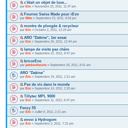
c'était un objet de luxe...
par
Eric
» Novembre 23, 2011, 11:47 pm
Fourres Swiss Made pour rEvo
par
Mike
» Septembre 23, 2011, 9:03 pm
montre de plongée & recycleur
par
Eric
» Octobre 2, 2011, 12:29 am
ARO "Dakine", 1er essai
par
Eric
» Septembre 25, 2011, 12:44 am
lampe de visite pas chère
par
Eric
» Septembre 22, 2011, 8:47 pm
bricorEvo
par
jambonbeurre
» Septembre 18, 2011, 8:41 am
ARO "Dakine"
par
Eric
» Septembre 19, 2011, 1:21 am
Pas de vis dans le monde
par
Eric
» Septembre 14, 2011, 2:20 am
Tillytec MPL 9000
par
Eric
» Septembre 11, 2011, 6:47 pm
Fenzy 55
par
Eric
» Juillet 9, 2011, 2:21 am
envoi à Hydrogom
par
Eric
» Septembre 2, 2011, 7:31 pm