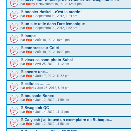
par
mikey
» Novembre 15, 2012, 12:27 pm
booster Haskel...c'est la merde !
par
Eric
» Septembre 10, 2012, 1:24 am
un site utile dans l'arc lémanique
par
Eric
» Septembre 29, 2012, 1:52 am
lampe
par
Eric
» Août 16, 2012, 10:40 pm
compresseur Coltri
par
Eric
» Août 19, 2012, 10:20 pm
vieux caisson photo Subal
par
Eric
» Avril 25, 2012, 11:12 pm
encore une...
par
Eric
» Juillet 7, 2012, 11:32 pm
cellules .........
par
cricri
» Juin 26, 2012, 5:46 pm
boussole Bonex
par
Eric
» Juin 12, 2012, 11:59 pm
Swagelok QC
par
Eric
» Juin 14, 2012, 11:11 pm
Ca y est: j'ai trouvé un exemplaire de Subaqua...
par
Eric
» Juin 12, 2012, 11:56 pm