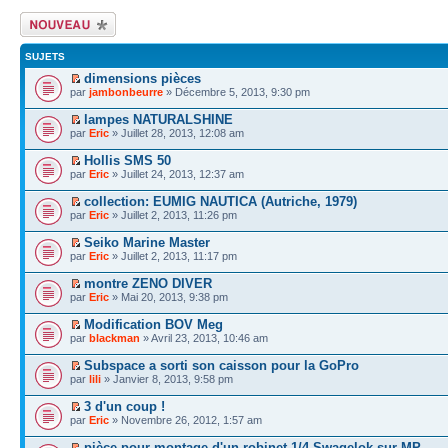
Écrire un nouveau
sujet
SUJETS
dimensions pièces
par
jambonbeurre
» Décembre 5, 2013, 9:30 pm
lampes NATURALSHINE
par
Eric
» Juillet 28, 2013, 12:08 am
Hollis SMS 50
par
Eric
» Juillet 24, 2013, 12:37 am
collection: EUMIG NAUTICA (Autriche, 1979)
par
Eric
» Juillet 2, 2013, 11:26 pm
Seiko Marine Master
par
Eric
» Juillet 2, 2013, 11:17 pm
montre ZENO DIVER
par
Eric
» Mai 20, 2013, 9:38 pm
Modification BOV Meg
par
blackman
» Avril 23, 2013, 10:46 am
Subspace a sorti son caisson pour la GoPro
par
lili
» Janvier 8, 2013, 9:58 pm
3 d'un coup !
par
Eric
» Novembre 26, 2012, 1:57 am
pièce pour montage d'un robinet 1/4 Swagelok sur MP