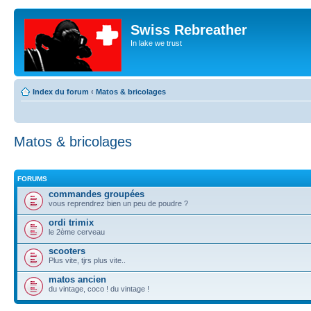
Swiss Rebreather
In lake we trust
Index du forum
‹
Matos & bricolages
Matos & bricolages
FORUMS
commandes groupées
vous reprendrez bien un peu de poudre ?
ordi trimix
le 2ème cerveau
scooters
Plus vite, tjrs plus vite..
matos ancien
du vintage, coco ! du vintage !