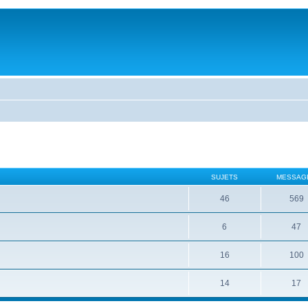
SUJETS
MESSAG
46
569
6
47
16
100
14
17