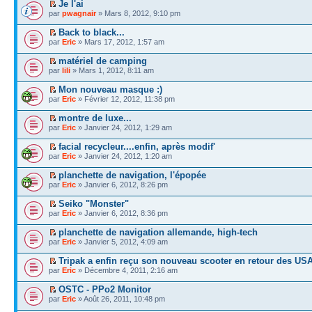
Je l'ai
par
pwagnair
» Mars 8, 2012, 9:10 pm
Back to black...
par
Eric
» Mars 17, 2012, 1:57 am
matériel de camping
par
lili
» Mars 1, 2012, 8:11 am
Mon nouveau masque :)
par
Eric
» Février 12, 2012, 11:38 pm
montre de luxe...
par
Eric
» Janvier 24, 2012, 1:29 am
facial recycleur....enfin, après modif'
par
Eric
» Janvier 24, 2012, 1:20 am
planchette de navigation, l'épopée
par
Eric
» Janvier 6, 2012, 8:26 pm
Seiko "Monster"
par
Eric
» Janvier 6, 2012, 8:36 pm
planchette de navigation allemande, high-tech
par
Eric
» Janvier 5, 2012, 4:09 am
Tripak a enfin reçu son nouveau scooter en retour des US
par
Eric
» Décembre 4, 2011, 2:16 am
OSTC - PPo2 Monitor
par
Eric
» Août 26, 2011, 10:48 pm