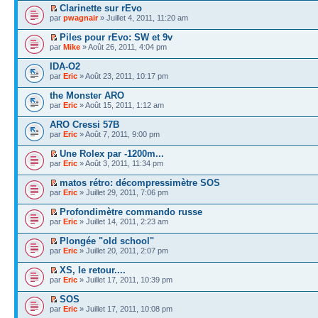
Clarinette sur rEvo
par
pwagnair
» Juillet 4, 2011, 11:20 am
Piles pour rEvo: SW et 9v
par
Mike
» Août 26, 2011, 4:04 pm
IDA-O2
par
Eric
» Août 23, 2011, 10:17 pm
the Monster ARO
par
Eric
» Août 15, 2011, 1:12 am
ARO Cressi 57B
par
Eric
» Août 7, 2011, 9:00 pm
Une Rolex par -1200m...
par
Eric
» Août 3, 2011, 11:34 pm
matos rétro: décompressimètre SOS
par
Eric
» Juillet 29, 2011, 7:06 pm
Profondimètre commando russe
par
Eric
» Juillet 14, 2011, 2:23 am
Plongée "old school"
par
Eric
» Juillet 20, 2011, 2:07 pm
XS, le retour....
par
Eric
» Juillet 17, 2011, 10:39 pm
SOS
par
Eric
» Juillet 17, 2011, 10:08 pm