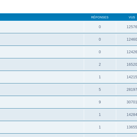
RÉPONSES
VUS
0
1257
0
1246
0
1242
2
1652
1
1421
5
2819
9
3070
1
1428
1
1365