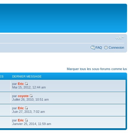
FAQ
Connexion
Marquer tous les sous-forums comme lus
ES
DERNIER MESSAGE
par
Eric
Mai 15, 2012, 12:44 am
par
coyote
Juillet 26, 2010, 10:51 am
par
Eric
Juin 27, 2013, 7:02 am
par
Eric
Janvier 25, 2014, 11:59 am