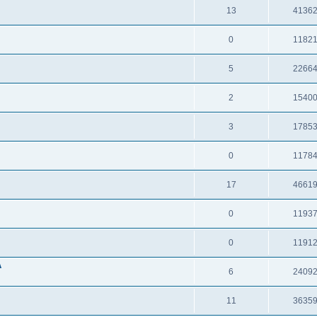
13
4136
0
1182
5
2266
2
1540
3
1785
0
1178
17
4661
0
1193
0
1191
A
6
2409
11
3635