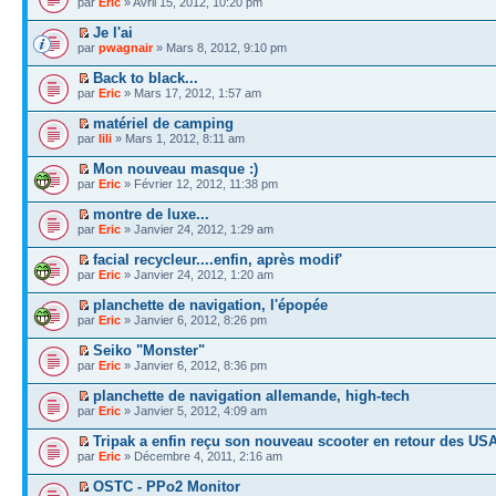
par
Eric
» Avril 15, 2012, 10:20 pm
Je l'ai
par
pwagnair
» Mars 8, 2012, 9:10 pm
Back to black...
par
Eric
» Mars 17, 2012, 1:57 am
matériel de camping
par
lili
» Mars 1, 2012, 8:11 am
Mon nouveau masque :)
par
Eric
» Février 12, 2012, 11:38 pm
montre de luxe...
par
Eric
» Janvier 24, 2012, 1:29 am
facial recycleur....enfin, après modif'
par
Eric
» Janvier 24, 2012, 1:20 am
planchette de navigation, l'épopée
par
Eric
» Janvier 6, 2012, 8:26 pm
Seiko "Monster"
par
Eric
» Janvier 6, 2012, 8:36 pm
planchette de navigation allemande, high-tech
par
Eric
» Janvier 5, 2012, 4:09 am
Tripak a enfin reçu son nouveau scooter en retour des US
par
Eric
» Décembre 4, 2011, 2:16 am
OSTC - PPo2 Monitor