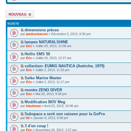
Écrire un nouveau
sujet
SUJETS
dimensions pièces
par
jambonbeurre
» Décembre 5, 2013, 9:30 pm
lampes NATURALSHINE
par
Eric
» Juillet 28, 2013, 12:08 am
Hollis SMS 50
par
Eric
» Juillet 24, 2013, 12:37 am
collection: EUMIG NAUTICA (Autriche, 1979)
par
Eric
» Juillet 2, 2013, 11:26 pm
Seiko Marine Master
par
Eric
» Juillet 2, 2013, 11:17 pm
montre ZENO DIVER
par
Eric
» Mai 20, 2013, 9:38 pm
Modification BOV Meg
par
blackman
» Avril 23, 2013, 10:46 am
Subspace a sorti son caisson pour la GoPro
par
lili
» Janvier 8, 2013, 9:58 pm
3 d'un coup !
par
Eric
» Novembre 26, 2012, 1:57 am