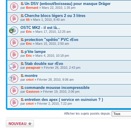
Un DSV (enbout/boisseau) pour masque Dräger
par
Bernard
» Mars 22, 2010, 1:35 pm
Cherche blocs légers 2 ou 3 litres
par
lili
» Mars 1, 2010, 8:40 am
OSTC MK2 - il est là...
par
Eric
» Mars 17, 2010, 12:25 am
protection "spéléo" PVC rEvo
par
Eric
» Mars 15, 2010, 2:50 am
p'tite lampe
par
Eric
» Mars 4, 2010, 10:18 pm
Stab double sur rEvo
par
pwagnair
» Février 26, 2010, 2:43 pm
montre
par
cricri
» Février 28, 2010, 9:06 am
commande mousse incompressible
par
Gastoon
» Février 19, 2010, 2:06 pm
entretien des apex ( service en ouinoiun ? )
par
cricri
» Février 2, 2010, 7:22 pm
Afficher les sujets postés depuis:
Écrire un nouveau
sujet