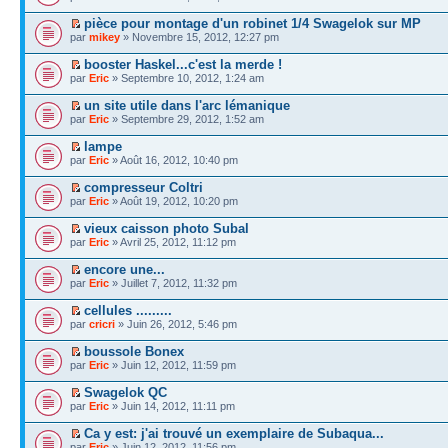
pièce pour montage d'un robinet 1/4 Swagelok sur MP
par
mikey
» Novembre 15, 2012, 12:27 pm
booster Haskel...c'est la merde !
par
Eric
» Septembre 10, 2012, 1:24 am
un site utile dans l'arc lémanique
par
Eric
» Septembre 29, 2012, 1:52 am
lampe
par
Eric
» Août 16, 2012, 10:40 pm
compresseur Coltri
par
Eric
» Août 19, 2012, 10:20 pm
vieux caisson photo Subal
par
Eric
» Avril 25, 2012, 11:12 pm
encore une...
par
Eric
» Juillet 7, 2012, 11:32 pm
cellules .........
par
cricri
» Juin 26, 2012, 5:46 pm
boussole Bonex
par
Eric
» Juin 12, 2012, 11:59 pm
Swagelok QC
par
Eric
» Juin 14, 2012, 11:11 pm
Ca y est: j'ai trouvé un exemplaire de Subaqua...
par
Eric
» Juin 12, 2012, 11:56 pm