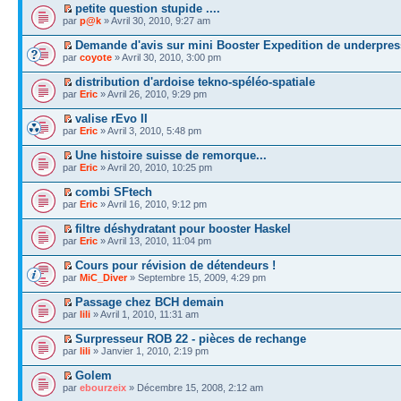
petite question stupide ....
par
p@k
» Avril 30, 2010, 9:27 am
Demande d'avis sur mini Booster Expedition de underpre
par
coyote
» Avril 30, 2010, 3:00 pm
distribution d'ardoise tekno-spéléo-spatiale
par
Eric
» Avril 26, 2010, 9:29 pm
valise rEvo II
par
Eric
» Avril 3, 2010, 5:48 pm
Une histoire suisse de remorque...
par
Eric
» Avril 20, 2010, 10:25 pm
combi SFtech
par
Eric
» Avril 16, 2010, 9:12 pm
filtre déshydratant pour booster Haskel
par
Eric
» Avril 13, 2010, 11:04 pm
Cours pour révision de détendeurs !
par
MiC_Diver
» Septembre 15, 2009, 4:29 pm
Passage chez BCH demain
par
lili
» Avril 1, 2010, 11:31 am
Surpresseur ROB 22 - pièces de rechange
par
lili
» Janvier 1, 2010, 2:19 pm
Golem
par
ebourzeix
» Décembre 15, 2008, 2:12 am