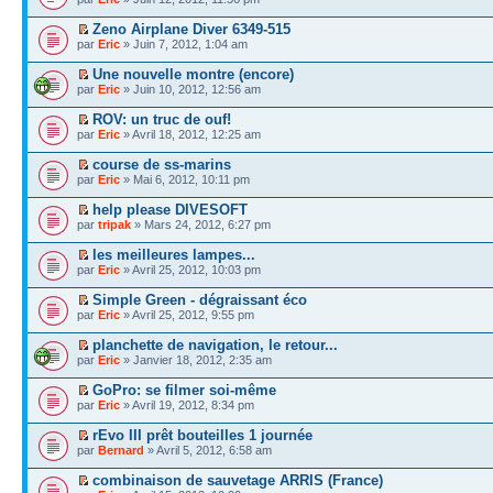
Zeno Airplane Diver 6349-515
par
Eric
» Juin 7, 2012, 1:04 am
Une nouvelle montre (encore)
par
Eric
» Juin 10, 2012, 12:56 am
ROV: un truc de ouf!
par
Eric
» Avril 18, 2012, 12:25 am
course de ss-marins
par
Eric
» Mai 6, 2012, 10:11 pm
help please DIVESOFT
par
tripak
» Mars 24, 2012, 6:27 pm
les meilleures lampes...
par
Eric
» Avril 25, 2012, 10:03 pm
Simple Green - dégraissant éco
par
Eric
» Avril 25, 2012, 9:55 pm
planchette de navigation, le retour...
par
Eric
» Janvier 18, 2012, 2:35 am
GoPro: se filmer soi-même
par
Eric
» Avril 19, 2012, 8:34 pm
rEvo III prêt bouteilles 1 journée
par
Bernard
» Avril 5, 2012, 6:58 am
combinaison de sauvetage ARRIS (France)