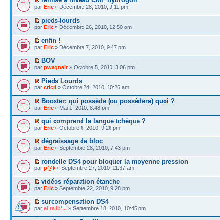
remise à niveau CMF Hydrogom
par
Eric
» Décembre 28, 2010, 9:11 pm
pieds-lourds
par
Eric
» Décembre 26, 2010, 12:50 am
enfin !
par
Eric
» Décembre 7, 2010, 9:47 pm
BOV
par
pwagnair
» Octobre 5, 2010, 3:06 pm
Pieds Lourds
par
cricri
» Octobre 24, 2010, 10:26 am
Booster: qui possède (ou possèdera) quoi ?
par
Eric
» Mai 1, 2010, 8:48 pm
qui comprend la langue tchèque ?
par
Eric
» Octobre 6, 2010, 9:26 pm
dégraissage de bloc
par
Eric
» Septembre 28, 2010, 7:43 pm
rondelle DS4 pour bloquer la moyenne pression
par
p@k
» Septembre 27, 2010, 11:37 am
vidéos réparation étanche
par
Eric
» Septembre 22, 2010, 9:28 pm
surcompensation DS4
par
el talib'...
» Septembre 18, 2010, 10:45 pm