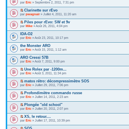
par
Eric
» Septembre 2, 2011, 7:31 pm
Clarinette sur rEvo
par
pwagnair
» Juillet 4, 2011, 11:20 am
Piles pour rEvo: SW et 9v
par
Mike
» Août 26, 2011, 4:04 pm
IDA-O2
par
Eric
» Août 23, 2011, 10:17 pm
the Monster ARO
par
Eric
» Août 15, 2011, 1:12 am
ARO Cressi 57B
par
Eric
» Août 7, 2011, 9:00 pm
Une Rolex par -1200m...
par
Eric
» Août 3, 2011, 11:34 pm
matos rétro: décompressimètre SOS
par
Eric
» Juillet 29, 2011, 7:06 pm
Profondimètre commando russe
par
Eric
» Juillet 14, 2011, 2:23 am
Plongée "old school"
par
Eric
» Juillet 20, 2011, 2:07 pm
XS, le retour....
par
Eric
» Juillet 17, 2011, 10:39 pm
SOS