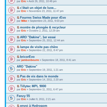
par
Eric
» Août 26, 2011, 10:48 pm
c'était un objet de luxe...
par
Eric
» Novembre 23, 2011, 11:47 pm
Fourres Swiss Made pour rEvo
par
Mike
» Septembre 23, 2011, 9:03 pm
montre de plongée & recycleur
par
Eric
» Octobre 2, 2011, 12:29 am
ARO "Dakine", 1er essai
par
Eric
» Septembre 25, 2011, 12:44 am
lampe de visite pas chère
par
Eric
» Septembre 22, 2011, 8:47 pm
bricorEvo
par
jambonbeurre
» Septembre 18, 2011, 8:41 am
ARO "Dakine"
par
Eric
» Septembre 19, 2011, 1:21 am
Pas de vis dans le monde
par
Eric
» Septembre 14, 2011, 2:20 am
Tillytec MPL 9000
par
Eric
» Septembre 11, 2011, 6:47 pm
Fenzy 55
par
Eric
» Juillet 9, 2011, 2:21 am
envoi à Hydrogom