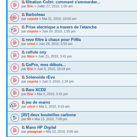
filtration Coltri: comment s'emmerder...
par
Eric
» Juillet 27, 2010, 1:00 am
Barboleau
par
coyote
» Mai 31, 2010, 10:00 am
Prise electrique a travers de l'etanche
par
coyote
» Juin 24, 2010, 1:55 pm
revo filtre à chaux pour PiWa
par
cricri
» Juin 29, 2010, 6:59 am
cellule oxy
par
Nico
» Juin 21, 2010, 3:41 pm
GoPro, mes débuts...
par
Eric
» Juin 5, 2010, 10:04 pm
Solenoide rEvo
par
coyote
» Juin 3, 2010, 1:24 pm
Bare XCD2
par
Eric
» Mai 3, 2010, 3:41 pm
jeu de mains
par
cricri
» Mai 1, 2010, 9:15 am
[AV] deux bouteilles carbone
par
lili
» Mai 13, 2010, 7:08 pm
Mano HP Digital
par
pwagnair
» Mai 10, 2010, 9:05 am