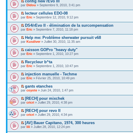
config new rEvo III
par
Didou
» Septembre 9, 2010, 3:41 pm
lecteur cellules EDO-08
par
Eric
» Septembre 12, 2010, 9:12 pm
DS4/rEvo II - élimination de la surcompensation
par
Eric
» Septembre 7, 2010, 11:18 pm
Help me: Problème sherwater pursuit v68
par
Kusdiver
» Juillet 30, 2010, 11:35 am
caisson GOPro "heavy duty"
par
Eric
» Septembre 1, 2010, 10:27 pm
Recycleur b^ta
par
Eric
» Septembre 1, 2010, 10:47 pm
injection manuelle - Techme
par
Eric
» Février 25, 2010, 10:49 pm
gants etanches
par
coyote
» Juin 24, 2010, 1:47 pm
[RECH] pour mixchek
par
cricri
» Juillet 29, 2010, 4:38 pm
[RECH] pour revo II
par
cricri
» Juillet 29, 2010, 4:34 pm
[AV] Bauer Capitano, 1974, 300 heures
par
lili
» Juillet 28, 2010, 12:24 pm