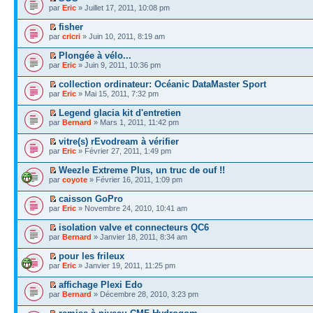
par
Eric
» Juillet 17, 2011, 10:08 pm
fisher
par
cricri
» Juin 10, 2011, 8:19 am
Plongée à vélo...
par
Eric
» Juin 9, 2011, 10:36 pm
collection ordinateur: Océanic DataMaster Sport
par
Eric
» Mai 15, 2011, 7:32 pm
Legend glacia kit d'entretien
par
Bernard
» Mars 1, 2011, 11:42 pm
vitre(s) rEvodream à vérifier
par
Eric
» Février 27, 2011, 1:49 pm
Weezle Extreme Plus, un truc de ouf !!
par
coyote
» Février 16, 2011, 1:09 pm
caisson GoPro
par
Eric
» Novembre 24, 2010, 10:41 am
isolation valve et connecteurs QC6
par
Bernard
» Janvier 18, 2011, 8:34 am
pour les frileux
par
Eric
» Janvier 19, 2011, 11:25 pm
affichage Plexi Edo
par
Bernard
» Décembre 28, 2010, 3:23 pm