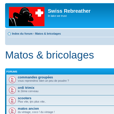
Swiss Rebreather
In lake we trust
Index du forum
‹
Matos & bricolages
Matos & bricolages
FORUMS
commandes groupées
vous reprendrez bien un peu de poudre ?
ordi trimix
le 2ème cerveau
scooters
Plus vite, tjrs plus vite..
matos ancien
du vintage, coco ! du vintage !