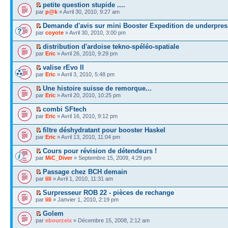
petite question stupide ....
par
p@k
» Avril 30, 2010, 9:27 am
Demande d'avis sur mini Booster Expedition de underpre
par
coyote
» Avril 30, 2010, 3:00 pm
distribution d'ardoise tekno-spéléo-spatiale
par
Eric
» Avril 26, 2010, 9:29 pm
valise rEvo II
par
Eric
» Avril 3, 2010, 5:48 pm
Une histoire suisse de remorque...
par
Eric
» Avril 20, 2010, 10:25 pm
combi SFtech
par
Eric
» Avril 16, 2010, 9:12 pm
filtre déshydratant pour booster Haskel
par
Eric
» Avril 13, 2010, 11:04 pm
Cours pour révision de détendeurs !
par
MiC_Diver
» Septembre 15, 2009, 4:29 pm
Passage chez BCH demain
par
lili
» Avril 1, 2010, 11:31 am
Surpresseur ROB 22 - pièces de rechange
par
lili
» Janvier 1, 2010, 2:19 pm
Golem
par
ebourzeix
» Décembre 15, 2008, 2:12 am