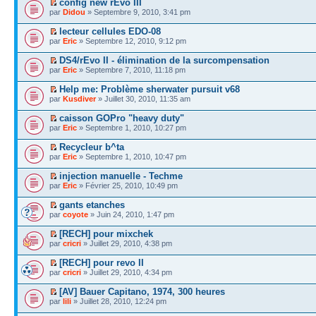
config new rEvo III
par
Didou
» Septembre 9, 2010, 3:41 pm
lecteur cellules EDO-08
par
Eric
» Septembre 12, 2010, 9:12 pm
DS4/rEvo II - élimination de la surcompensation
par
Eric
» Septembre 7, 2010, 11:18 pm
Help me: Problème sherwater pursuit v68
par
Kusdiver
» Juillet 30, 2010, 11:35 am
caisson GOPro "heavy duty"
par
Eric
» Septembre 1, 2010, 10:27 pm
Recycleur b^ta
par
Eric
» Septembre 1, 2010, 10:47 pm
injection manuelle - Techme
par
Eric
» Février 25, 2010, 10:49 pm
gants etanches
par
coyote
» Juin 24, 2010, 1:47 pm
[RECH] pour mixchek
par
cricri
» Juillet 29, 2010, 4:38 pm
[RECH] pour revo II
par
cricri
» Juillet 29, 2010, 4:34 pm
[AV] Bauer Capitano, 1974, 300 heures
par
lili
» Juillet 28, 2010, 12:24 pm