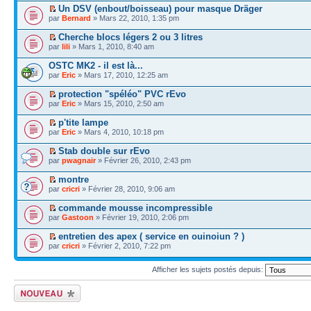
Un DSV (enbout/boisseau) pour masque Dräger
par
Bernard
» Mars 22, 2010, 1:35 pm
Cherche blocs légers 2 ou 3 litres
par
lili
» Mars 1, 2010, 8:40 am
OSTC MK2 - il est là...
par
Eric
» Mars 17, 2010, 12:25 am
protection "spéléo" PVC rEvo
par
Eric
» Mars 15, 2010, 2:50 am
p'tite lampe
par
Eric
» Mars 4, 2010, 10:18 pm
Stab double sur rEvo
par
pwagnair
» Février 26, 2010, 2:43 pm
montre
par
cricri
» Février 28, 2010, 9:06 am
commande mousse incompressible
par
Gastoon
» Février 19, 2010, 2:06 pm
entretien des apex ( service en ouinoiun ? )
par
cricri
» Février 2, 2010, 7:22 pm
Afficher les sujets postés depuis:
Écrire un nouveau
sujet