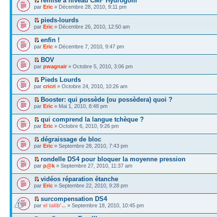
remise à niveau CMF Hydrogom
par
Eric
» Décembre 28, 2010, 9:11 pm
pieds-lourds
par
Eric
» Décembre 26, 2010, 12:50 am
enfin !
par
Eric
» Décembre 7, 2010, 9:47 pm
BOV
par
pwagnair
» Octobre 5, 2010, 3:06 pm
Pieds Lourds
par
cricri
» Octobre 24, 2010, 10:26 am
Booster: qui possède (ou possèdera) quoi ?
par
Eric
» Mai 1, 2010, 8:48 pm
qui comprend la langue tchèque ?
par
Eric
» Octobre 6, 2010, 9:26 pm
dégraissage de bloc
par
Eric
» Septembre 28, 2010, 7:43 pm
rondelle DS4 pour bloquer la moyenne pression
par
p@k
» Septembre 27, 2010, 11:37 am
vidéos réparation étanche
par
Eric
» Septembre 22, 2010, 9:28 pm
surcompensation DS4
par
el talib'...
» Septembre 18, 2010, 10:45 pm