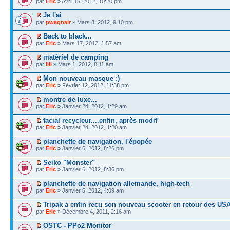
par
Eric
» Avril 15, 2012, 10:20 pm
Je l'ai
par
pwagnair
» Mars 8, 2012, 9:10 pm
Back to black...
par
Eric
» Mars 17, 2012, 1:57 am
matériel de camping
par
lili
» Mars 1, 2012, 8:11 am
Mon nouveau masque :)
par
Eric
» Février 12, 2012, 11:38 pm
montre de luxe...
par
Eric
» Janvier 24, 2012, 1:29 am
facial recycleur....enfin, après modif'
par
Eric
» Janvier 24, 2012, 1:20 am
planchette de navigation, l'épopée
par
Eric
» Janvier 6, 2012, 8:26 pm
Seiko "Monster"
par
Eric
» Janvier 6, 2012, 8:36 pm
planchette de navigation allemande, high-tech
par
Eric
» Janvier 5, 2012, 4:09 am
Tripak a enfin reçu son nouveau scooter en retour des US
par
Eric
» Décembre 4, 2011, 2:16 am
OSTC - PPo2 Monitor