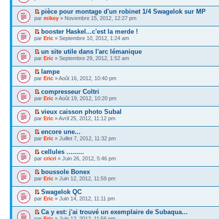
pièce pour montage d'un robinet 1/4 Swagelok sur MP
par
mikey
» Novembre 15, 2012, 12:27 pm
booster Haskel...c'est la merde !
par
Eric
» Septembre 10, 2012, 1:24 am
un site utile dans l'arc lémanique
par
Eric
» Septembre 29, 2012, 1:52 am
lampe
par
Eric
» Août 16, 2012, 10:40 pm
compresseur Coltri
par
Eric
» Août 19, 2012, 10:20 pm
vieux caisson photo Subal
par
Eric
» Avril 25, 2012, 11:12 pm
encore une...
par
Eric
» Juillet 7, 2012, 11:32 pm
cellules .........
par
cricri
» Juin 26, 2012, 5:46 pm
boussole Bonex
par
Eric
» Juin 12, 2012, 11:59 pm
Swagelok QC
par
Eric
» Juin 14, 2012, 11:11 pm
Ca y est: j'ai trouvé un exemplaire de Subaqua...
par
Eric
» Juin 12, 2012, 11:56 pm