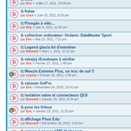
par
Eric
» Juillet 17, 2011, 10:08 pm
fisher
par
cricri
» Juin 10, 2011, 8:19 am
Plongée à vélo...
par
Eric
» Juin 9, 2011, 10:36 pm
collection ordinateur: Océanic DataMaster Sport
par
Eric
» Mai 15, 2011, 7:32 pm
Legend glacia kit d'entretien
par
Bernard
» Mars 1, 2011, 11:42 pm
vitre(s) rEvodream à vérifier
par
Eric
» Février 27, 2011, 1:49 pm
Weezle Extreme Plus, un truc de ouf !!
par
coyote
» Février 16, 2011, 1:09 pm
caisson GoPro
par
Eric
» Novembre 24, 2010, 10:41 am
isolation valve et connecteurs QC6
par
Bernard
» Janvier 18, 2011, 8:34 am
pour les frileux
par
Eric
» Janvier 19, 2011, 11:25 pm
affichage Plexi Edo
par
Bernard
» Décembre 28, 2010, 3:23 pm