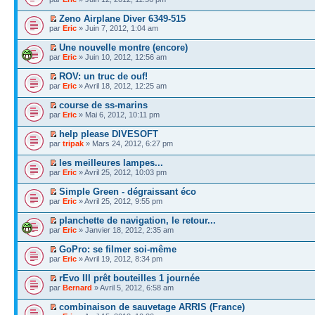
Zeno Airplane Diver 6349-515
par
Eric
» Juin 7, 2012, 1:04 am
Une nouvelle montre (encore)
par
Eric
» Juin 10, 2012, 12:56 am
ROV: un truc de ouf!
par
Eric
» Avril 18, 2012, 12:25 am
course de ss-marins
par
Eric
» Mai 6, 2012, 10:11 pm
help please DIVESOFT
par
tripak
» Mars 24, 2012, 6:27 pm
les meilleures lampes...
par
Eric
» Avril 25, 2012, 10:03 pm
Simple Green - dégraissant éco
par
Eric
» Avril 25, 2012, 9:55 pm
planchette de navigation, le retour...
par
Eric
» Janvier 18, 2012, 2:35 am
GoPro: se filmer soi-même
par
Eric
» Avril 19, 2012, 8:34 pm
rEvo III prêt bouteilles 1 journée
par
Bernard
» Avril 5, 2012, 6:58 am
combinaison de sauvetage ARRIS (France)