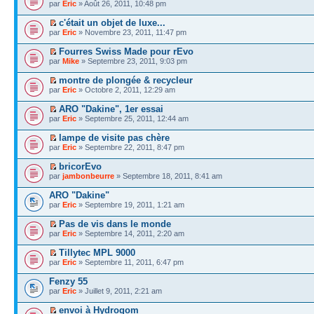
par
Eric
» Août 26, 2011, 10:48 pm
c'était un objet de luxe...
par
Eric
» Novembre 23, 2011, 11:47 pm
Fourres Swiss Made pour rEvo
par
Mike
» Septembre 23, 2011, 9:03 pm
montre de plongée & recycleur
par
Eric
» Octobre 2, 2011, 12:29 am
ARO "Dakine", 1er essai
par
Eric
» Septembre 25, 2011, 12:44 am
lampe de visite pas chère
par
Eric
» Septembre 22, 2011, 8:47 pm
bricorEvo
par
jambonbeurre
» Septembre 18, 2011, 8:41 am
ARO "Dakine"
par
Eric
» Septembre 19, 2011, 1:21 am
Pas de vis dans le monde
par
Eric
» Septembre 14, 2011, 2:20 am
Tillytec MPL 9000
par
Eric
» Septembre 11, 2011, 6:47 pm
Fenzy 55
par
Eric
» Juillet 9, 2011, 2:21 am
envoi à Hydrogom