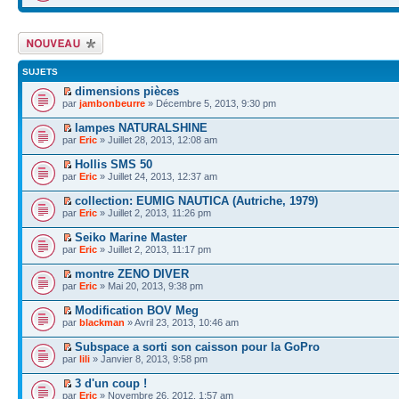
Écrire un nouveau
sujet
SUJETS
dimensions pièces
par
jambonbeurre
» Décembre 5, 2013, 9:30 pm
lampes NATURALSHINE
par
Eric
» Juillet 28, 2013, 12:08 am
Hollis SMS 50
par
Eric
» Juillet 24, 2013, 12:37 am
collection: EUMIG NAUTICA (Autriche, 1979)
par
Eric
» Juillet 2, 2013, 11:26 pm
Seiko Marine Master
par
Eric
» Juillet 2, 2013, 11:17 pm
montre ZENO DIVER
par
Eric
» Mai 20, 2013, 9:38 pm
Modification BOV Meg
par
blackman
» Avril 23, 2013, 10:46 am
Subspace a sorti son caisson pour la GoPro
par
lili
» Janvier 8, 2013, 9:58 pm
3 d'un coup !
par
Eric
» Novembre 26, 2012, 1:57 am