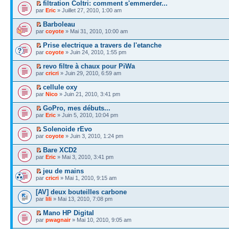
filtration Coltri: comment s'emmerder...
par
Eric
» Juillet 27, 2010, 1:00 am
Barboleau
par
coyote
» Mai 31, 2010, 10:00 am
Prise electrique a travers de l'etanche
par
coyote
» Juin 24, 2010, 1:55 pm
revo filtre à chaux pour PiWa
par
cricri
» Juin 29, 2010, 6:59 am
cellule oxy
par
Nico
» Juin 21, 2010, 3:41 pm
GoPro, mes débuts...
par
Eric
» Juin 5, 2010, 10:04 pm
Solenoide rEvo
par
coyote
» Juin 3, 2010, 1:24 pm
Bare XCD2
par
Eric
» Mai 3, 2010, 3:41 pm
jeu de mains
par
cricri
» Mai 1, 2010, 9:15 am
[AV] deux bouteilles carbone
par
lili
» Mai 13, 2010, 7:08 pm
Mano HP Digital
par
pwagnair
» Mai 10, 2010, 9:05 am