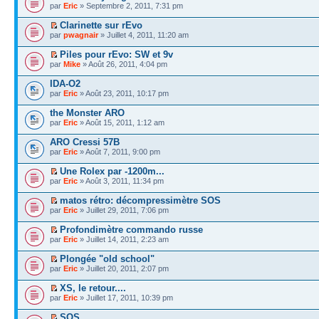
par
Eric
» Septembre 2, 2011, 7:31 pm
Clarinette sur rEvo
par
pwagnair
» Juillet 4, 2011, 11:20 am
Piles pour rEvo: SW et 9v
par
Mike
» Août 26, 2011, 4:04 pm
IDA-O2
par
Eric
» Août 23, 2011, 10:17 pm
the Monster ARO
par
Eric
» Août 15, 2011, 1:12 am
ARO Cressi 57B
par
Eric
» Août 7, 2011, 9:00 pm
Une Rolex par -1200m...
par
Eric
» Août 3, 2011, 11:34 pm
matos rétro: décompressimètre SOS
par
Eric
» Juillet 29, 2011, 7:06 pm
Profondimètre commando russe
par
Eric
» Juillet 14, 2011, 2:23 am
Plongée "old school"
par
Eric
» Juillet 20, 2011, 2:07 pm
XS, le retour....
par
Eric
» Juillet 17, 2011, 10:39 pm
SOS