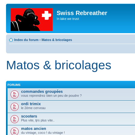
Swiss Rebreather
In lake we trust
Index du forum
‹
Matos & bricolages
Matos & bricolages
FORUMS
commandes groupées
vous reprendrez bien un peu de poudre ?
ordi trimix
le 2ème cerveau
scooters
Plus vite, tjrs plus vite..
matos ancien
du vintage, coco ! du vintage !