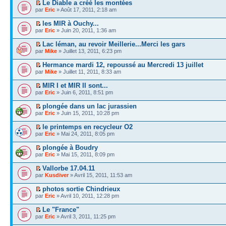
Le Diable a créé les montées
par
Eric
» Août 17, 2011, 2:18 am
les MIR à Ouchy...
par
Eric
» Juin 20, 2011, 1:36 am
Lac léman, au revoir Meillerie...Merci les gars
par
Mike
» Juillet 13, 2011, 6:23 pm
Hermance mardi 12, repoussé au Mercredi 13 juillet
par
Mike
» Juillet 11, 2011, 8:33 am
MIR I et MIR II sont...
par
Eric
» Juin 6, 2011, 8:51 pm
plongée dans un lac jurassien
par
Eric
» Juin 15, 2011, 10:28 pm
le printemps en recycleur O2
par
Eric
» Mai 24, 2011, 8:05 pm
plongée à Boudry
par
Eric
» Mai 15, 2011, 8:09 pm
Vallorbe 17.04.11
par
Kusdiver
» Avril 15, 2011, 11:53 am
photos sortie Chindrieux
par
Eric
» Avril 10, 2011, 12:28 pm
Le "France"
par
Eric
» Avril 3, 2011, 11:25 pm