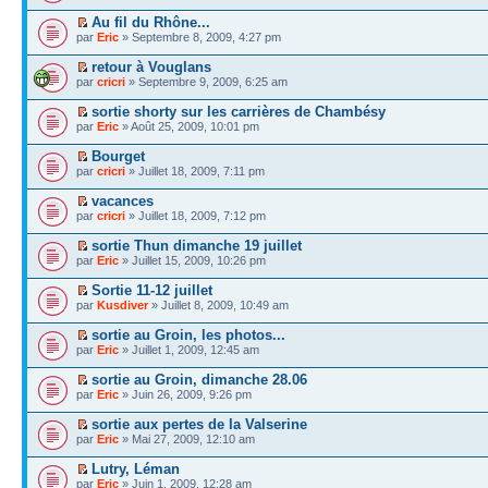
Au fil du Rhône...
par
Eric
» Septembre 8, 2009, 4:27 pm
retour à Vouglans
par
cricri
» Septembre 9, 2009, 6:25 am
sortie shorty sur les carrières de Chambésy
par
Eric
» Août 25, 2009, 10:01 pm
Bourget
par
cricri
» Juillet 18, 2009, 7:11 pm
vacances
par
cricri
» Juillet 18, 2009, 7:12 pm
sortie Thun dimanche 19 juillet
par
Eric
» Juillet 15, 2009, 10:26 pm
Sortie 11-12 juillet
par
Kusdiver
» Juillet 8, 2009, 10:49 am
sortie au Groin, les photos...
par
Eric
» Juillet 1, 2009, 12:45 am
sortie au Groin, dimanche 28.06
par
Eric
» Juin 26, 2009, 9:26 pm
sortie aux pertes de la Valserine
par
Eric
» Mai 27, 2009, 12:10 am
Lutry, Léman
par
Eric
» Juin 1, 2009, 12:28 am