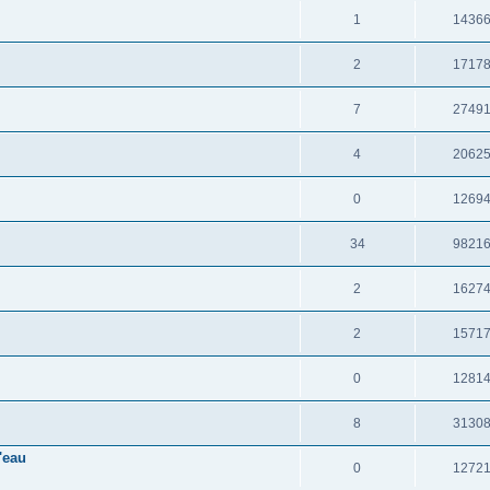
1
1436
2
1717
7
2749
4
2062
0
1269
34
9821
2
1627
2
1571
0
1281
8
3130
'eau
0
1272