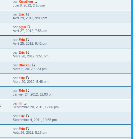
par
Kusdiver
4
Juin 8, 2012, 2:16 pm
par
Eric
9
Avril 29, 2012, 9:09 pm
par
p@k
1
Avril 27, 2012, 7:56 am
par
Eric
2
Avril 25, 2012, 9:42 pm
par
Eric
7
Mars 28, 2012, 9:51 pm
par
Blacklu
7
Mars 5, 2012, 9:23 pm
par
Eric
8
Mars 20, 2012, 5:48 pm
par
Eric
7
Janvier 24, 2012, 11:03 pm
par
lili
1
Septembre 20, 2011, 12:06 pm
par
Eric
8
Septembre 4, 2011, 10:55 pm
par
Eric
6
Août 26, 2011, 8:16 pm