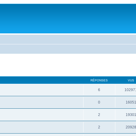
RÉPONSES
VUS
6
10297
0
1605
2
1930
2
2092