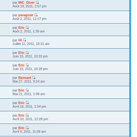
par
MiC_Diver
8
Août 19, 2011, 2:57 pm
par
pwagnair
6
Août 2, 2011, 12:17 pm
par
Eric
1
Août 2, 2011, 1:39 am
par
lili
9
Juillet 11, 2011, 10:31 am
par
Eric
8
Juin 15, 2011, 10:33 pm
par
Eric
2
Juin 15, 2011, 10:28 pm
par
Bernard
6
Mai 27, 2011, 9:24 am
par
Eric
9
Mai 21, 2011, 1:08 am
par
Eric
2
Avril 16, 2011, 1:54 pm
par
Eric
6
Avril 10, 2011, 12:28 pm
par
Eric
6
Avril 4, 2011, 11:08 am