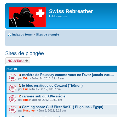
Swiss Rebreather
In lake we trust
Index du forum
‹
Sites de plongée
Sites de plongée
Écrire un nouveau
sujet
SUJETS
carrière de Roussay comme vous ne l'avez jamais vue....
par
Eric
» Juillet 24, 2013, 12:43 am
le bloc erratique de Corzent (Thônon)
par
Eric
» Août 7, 2012, 10:37 pm
carrière sub du XIVe siècle
par
Eric
» Juin 30, 2012, 12:59 pm
Coming soon: Gulf Fleet No:31 ( El gouna - Egypt)
par
Kusdiver
» Juin 8, 2012, 3:19 pm