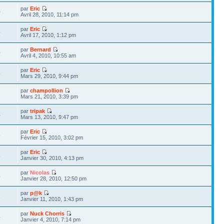
par
Eric
0
Avril 28, 2010, 11:14 pm
par
Eric
9
Avril 17, 2010, 1:12 pm
par
Bernard
0
Avril 4, 2010, 10:55 am
par
Eric
8
Mars 29, 2010, 9:44 pm
par
champollion
7
Mars 21, 2010, 3:39 pm
par
tripak
4
Mars 13, 2010, 9:47 pm
par
Eric
3
Février 15, 2010, 3:02 pm
par
Eric
3
Janvier 30, 2010, 4:13 pm
par
Nicolas
6
Janvier 28, 2010, 12:50 pm
par
p@k
1
Janvier 11, 2010, 1:43 pm
par
Nuck Chorris
5
Janvier 4, 2010, 7:14 pm