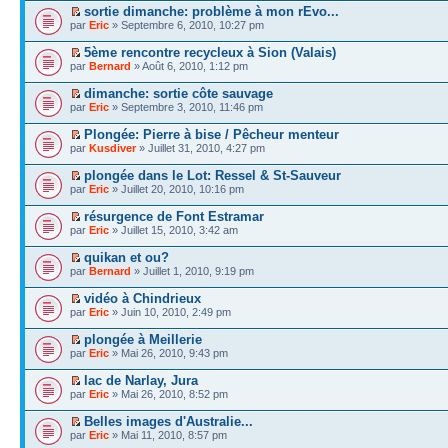
sortie dimanche: problème à mon rEvo...
par
Eric
» Septembre 6, 2010, 10:27 pm
5ème rencontre recycleux à Sion (Valais)
par
Bernard
» Août 6, 2010, 1:12 pm
dimanche: sortie côte sauvage
par
Eric
» Septembre 3, 2010, 11:46 pm
Plongée: Pierre à bise / Pêcheur menteur
par
Kusdiver
» Juillet 31, 2010, 4:27 pm
plongée dans le Lot: Ressel & St-Sauveur
par
Eric
» Juillet 20, 2010, 10:16 pm
résurgence de Font Estramar
par
Eric
» Juillet 15, 2010, 3:42 am
quikan et ou?
par
Bernard
» Juillet 1, 2010, 9:19 pm
vidéo à Chindrieux
par
Eric
» Juin 10, 2010, 2:49 pm
plongée à Meillerie
par
Eric
» Mai 26, 2010, 9:43 pm
lac de Narlay, Jura
par
Eric
» Mai 26, 2010, 8:52 pm
Belles images d'Australie...
par
Eric
» Mai 11, 2010, 8:57 pm