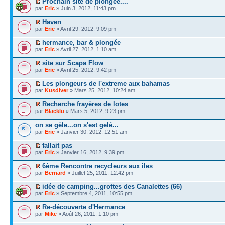
Prochain site de plongée....
par
Eric
» Juin 3, 2012, 11:43 pm
Haven
par
Eric
» Avril 29, 2012, 9:09 pm
hermance, bar & plongée
par
Eric
» Avril 27, 2012, 1:10 am
site sur Scapa Flow
par
Eric
» Avril 25, 2012, 9:42 pm
Les plongeurs de l'extreme aux bahamas
par
Kusdiver
» Mars 25, 2012, 10:24 am
Recherche frayères de lotes
par
Blacklu
» Mars 5, 2012, 9:23 pm
on se gèle...on s'est gelé...
par
Eric
» Janvier 30, 2012, 12:51 am
fallait pas
par
Eric
» Janvier 16, 2012, 9:39 pm
6ème Rencontre recycleurs aux iles
par
Bernard
» Juillet 25, 2011, 12:42 pm
idée de camping...grottes des Canalettes (66)
par
Eric
» Septembre 4, 2011, 10:55 pm
Re-découverte d'Hermance
par
Mike
» Août 26, 2011, 1:10 pm