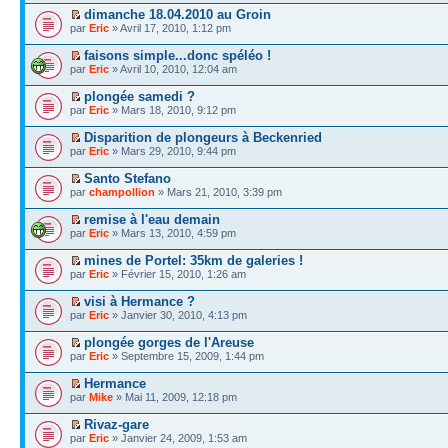
dimanche 18.04.2010 au Groin
par
Eric
» Avril 17, 2010, 1:12 pm
faisons simple...donc spéléo !
par
Eric
» Avril 10, 2010, 12:04 am
plongée samedi ?
par
Eric
» Mars 18, 2010, 9:12 pm
Disparition de plongeurs à Beckenried
par
Eric
» Mars 29, 2010, 9:44 pm
Santo Stefano
par
champollion
» Mars 21, 2010, 3:39 pm
remise à l'eau demain
par
Eric
» Mars 13, 2010, 4:59 pm
mines de Portel: 35km de galeries !
par
Eric
» Février 15, 2010, 1:26 am
visi à Hermance ?
par
Eric
» Janvier 30, 2010, 4:13 pm
plongée gorges de l'Areuse
par
Eric
» Septembre 15, 2009, 1:44 pm
Hermance
par
Mike
» Mai 11, 2009, 12:18 pm
Rivaz-gare
par
Eric
» Janvier 24, 2009, 1:53 am