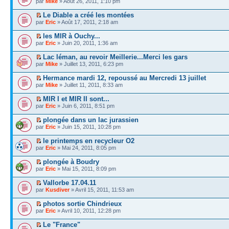
par
Mike
» Août 26, 2011, 1:10 pm
Le Diable a créé les montées
par
Eric
» Août 17, 2011, 2:18 am
les MIR à Ouchy...
par
Eric
» Juin 20, 2011, 1:36 am
Lac léman, au revoir Meillerie...Merci les gars
par
Mike
» Juillet 13, 2011, 6:23 pm
Hermance mardi 12, repoussé au Mercredi 13 juillet
par
Mike
» Juillet 11, 2011, 8:33 am
MIR I et MIR II sont...
par
Eric
» Juin 6, 2011, 8:51 pm
plongée dans un lac jurassien
par
Eric
» Juin 15, 2011, 10:28 pm
le printemps en recycleur O2
par
Eric
» Mai 24, 2011, 8:05 pm
plongée à Boudry
par
Eric
» Mai 15, 2011, 8:09 pm
Vallorbe 17.04.11
par
Kusdiver
» Avril 15, 2011, 11:53 am
photos sortie Chindrieux
par
Eric
» Avril 10, 2011, 12:28 pm
Le "France"