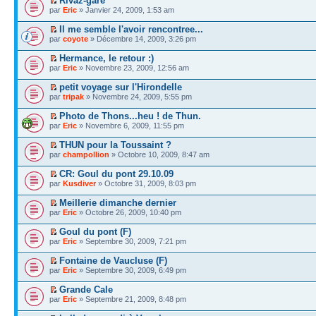
Rivaz-gare
par
Eric
» Janvier 24, 2009, 1:53 am
Il me semble l'avoir rencontree...
par
coyote
» Décembre 14, 2009, 3:26 pm
Hermance, le retour :)
par
Eric
» Novembre 23, 2009, 12:56 am
petit voyage sur l'Hirondelle
par
tripak
» Novembre 24, 2009, 5:55 pm
Photo de Thons...heu ! de Thun.
par
Eric
» Novembre 6, 2009, 11:55 pm
THUN pour la Toussaint ?
par
champollion
» Octobre 10, 2009, 8:47 am
CR: Goul du pont 29.10.09
par
Kusdiver
» Octobre 31, 2009, 8:03 pm
Meillerie dimanche dernier
par
Eric
» Octobre 26, 2009, 10:40 pm
Goul du pont (F)
par
Eric
» Septembre 30, 2009, 7:21 pm
Fontaine de Vaucluse (F)
par
Eric
» Septembre 30, 2009, 6:49 pm
Grande Cale
par
Eric
» Septembre 21, 2009, 8:48 pm