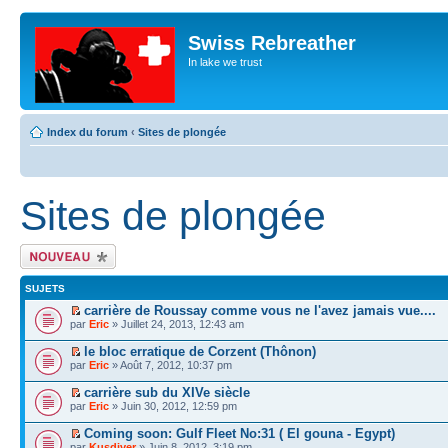
Swiss Rebreather
In lake we trust
Index du forum
‹
Sites de plongée
Sites de plongée
Écrire un nouveau
sujet
SUJETS
carrière de Roussay comme vous ne l'avez jamais vue....
par
Eric
» Juillet 24, 2013, 12:43 am
le bloc erratique de Corzent (Thônon)
par
Eric
» Août 7, 2012, 10:37 pm
carrière sub du XIVe siècle
par
Eric
» Juin 30, 2012, 12:59 pm
Coming soon: Gulf Fleet No:31 ( El gouna - Egypt)
par
Kusdiver
» Juin 8, 2012, 3:19 pm