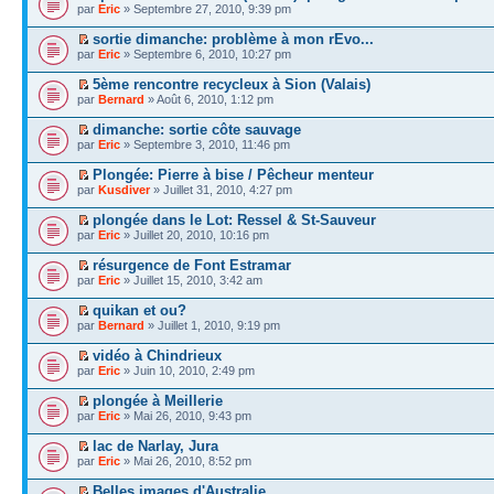
par
Eric
» Septembre 27, 2010, 9:39 pm
sortie dimanche: problème à mon rEvo...
par
Eric
» Septembre 6, 2010, 10:27 pm
5ème rencontre recycleux à Sion (Valais)
par
Bernard
» Août 6, 2010, 1:12 pm
dimanche: sortie côte sauvage
par
Eric
» Septembre 3, 2010, 11:46 pm
Plongée: Pierre à bise / Pêcheur menteur
par
Kusdiver
» Juillet 31, 2010, 4:27 pm
plongée dans le Lot: Ressel & St-Sauveur
par
Eric
» Juillet 20, 2010, 10:16 pm
résurgence de Font Estramar
par
Eric
» Juillet 15, 2010, 3:42 am
quikan et ou?
par
Bernard
» Juillet 1, 2010, 9:19 pm
vidéo à Chindrieux
par
Eric
» Juin 10, 2010, 2:49 pm
plongée à Meillerie
par
Eric
» Mai 26, 2010, 9:43 pm
lac de Narlay, Jura
par
Eric
» Mai 26, 2010, 8:52 pm
Belles images d'Australie...