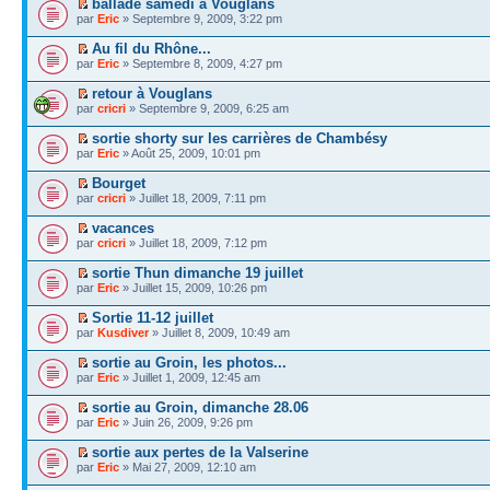
ballade samedi à Vouglans
par
Eric
» Septembre 9, 2009, 3:22 pm
Au fil du Rhône...
par
Eric
» Septembre 8, 2009, 4:27 pm
retour à Vouglans
par
cricri
» Septembre 9, 2009, 6:25 am
sortie shorty sur les carrières de Chambésy
par
Eric
» Août 25, 2009, 10:01 pm
Bourget
par
cricri
» Juillet 18, 2009, 7:11 pm
vacances
par
cricri
» Juillet 18, 2009, 7:12 pm
sortie Thun dimanche 19 juillet
par
Eric
» Juillet 15, 2009, 10:26 pm
Sortie 11-12 juillet
par
Kusdiver
» Juillet 8, 2009, 10:49 am
sortie au Groin, les photos...
par
Eric
» Juillet 1, 2009, 12:45 am
sortie au Groin, dimanche 28.06
par
Eric
» Juin 26, 2009, 9:26 pm
sortie aux pertes de la Valserine
par
Eric
» Mai 27, 2009, 12:10 am