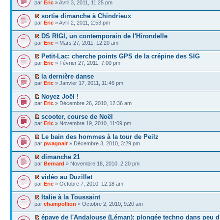
par
Eric
» Avril 3, 2011, 11:25 pm
sortie dimanche à Chindrieux
par
Eric
» Avril 2, 2011, 2:53 pm
DS RIGI, un contemporain de l'Hirondelle
par
Eric
» Mars 27, 2011, 12:20 am
Petit-Lac: cherche points GPS de la crépine des SIG
par
Eric
» Février 27, 2011, 7:00 pm
la dernière danse
par
Eric
» Janvier 17, 2011, 11:46 pm
Noyez Joël !
par
Eric
» Décembre 26, 2010, 12:36 am
scooter, course de Noël
par
Eric
» Novembre 19, 2010, 11:09 pm
Le bain des hommes à la tour de Peilz
par
pwagnair
» Décembre 3, 2010, 3:29 pm
dimanche 21
par
Bernard
» Novembre 18, 2010, 2:20 pm
vidéo au Duzillet
par
Eric
» Octobre 7, 2010, 12:18 am
Italie à la Toussaint
par
champollion
» Octobre 2, 2010, 9:20 am
épave de l'Andalouse (Léman): plongée techno dans peu d