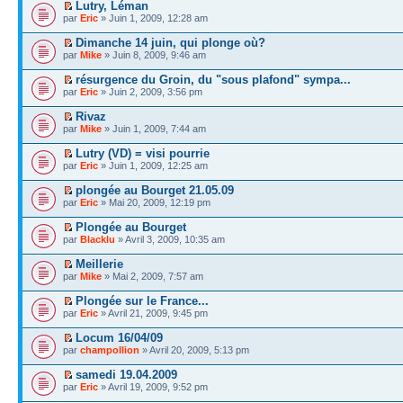
Lutry, Léman
par
Eric
» Juin 1, 2009, 12:28 am
Dimanche 14 juin, qui plonge où?
par
Mike
» Juin 8, 2009, 9:46 am
résurgence du Groin, du "sous plafond" sympa...
par
Eric
» Juin 2, 2009, 3:56 pm
Rivaz
par
Mike
» Juin 1, 2009, 7:44 am
Lutry (VD) = visi pourrie
par
Eric
» Juin 1, 2009, 12:25 am
plongée au Bourget 21.05.09
par
Eric
» Mai 20, 2009, 12:19 pm
Plongée au Bourget
par
Blacklu
» Avril 3, 2009, 10:35 am
Meillerie
par
Mike
» Mai 2, 2009, 7:57 am
Plongée sur le France...
par
Eric
» Avril 21, 2009, 9:45 pm
Locum 16/04/09
par
champollion
» Avril 20, 2009, 5:13 pm
samedi 19.04.2009
par
Eric
» Avril 19, 2009, 9:52 pm