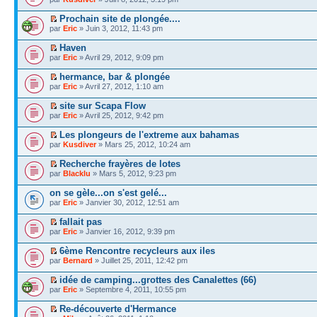
Prochain site de plongée....
par
Eric
» Juin 3, 2012, 11:43 pm
Haven
par
Eric
» Avril 29, 2012, 9:09 pm
hermance, bar & plongée
par
Eric
» Avril 27, 2012, 1:10 am
site sur Scapa Flow
par
Eric
» Avril 25, 2012, 9:42 pm
Les plongeurs de l'extreme aux bahamas
par
Kusdiver
» Mars 25, 2012, 10:24 am
Recherche frayères de lotes
par
Blacklu
» Mars 5, 2012, 9:23 pm
on se gèle...on s'est gelé...
par
Eric
» Janvier 30, 2012, 12:51 am
fallait pas
par
Eric
» Janvier 16, 2012, 9:39 pm
6ème Rencontre recycleurs aux iles
par
Bernard
» Juillet 25, 2011, 12:42 pm
idée de camping...grottes des Canalettes (66)
par
Eric
» Septembre 4, 2011, 10:55 pm
Re-découverte d'Hermance