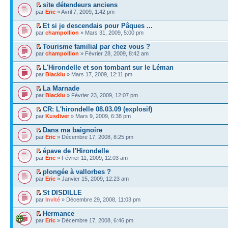
site détendeurs anciens
par
Eric
» Avril 7, 2009, 1:42 pm
Et si je descendais pour Pâques ...
par
champollion
» Mars 31, 2009, 5:00 pm
Tourisme familial par chez vous ?
par
champollion
» Février 28, 2009, 8:42 am
L'Hirondelle et son tombant sur le Léman
par
Blacklu
» Mars 17, 2009, 12:11 pm
La Marnade
par
Blacklu
» Février 23, 2009, 12:07 pm
CR: L'hirondelle 08.03.09 (explosif)
par
Kusdiver
» Mars 9, 2009, 6:38 pm
Dans ma baignoire
par
Eric
» Décembre 17, 2008, 8:25 pm
épave de l'Hirondelle
par
Eric
» Février 11, 2009, 12:03 am
plongée à vallorbes ?
par
Eric
» Janvier 15, 2009, 12:23 am
St DISDILLE
par
Invité
» Décembre 29, 2008, 11:03 pm
Hermance
par
Eric
» Décembre 17, 2008, 6:46 pm