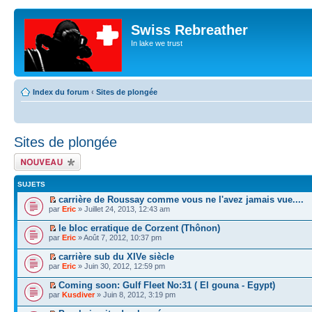
Swiss Rebreather
In lake we trust
Index du forum
‹
Sites de plongée
Sites de plongée
Écrire un nouveau
sujet
SUJETS
carrière de Roussay comme vous ne l'avez jamais vue....
par
Eric
» Juillet 24, 2013, 12:43 am
le bloc erratique de Corzent (Thônon)
par
Eric
» Août 7, 2012, 10:37 pm
carrière sub du XIVe siècle
par
Eric
» Juin 30, 2012, 12:59 pm
Coming soon: Gulf Fleet No:31 ( El gouna - Egypt)
par
Kusdiver
» Juin 8, 2012, 3:19 pm