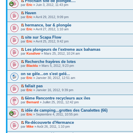
Prochain site de plongée....
par
Eric
» Juin 3, 2012, 11:43 pm
Haven
par
Eric
» Avril 29, 2012, 9:09 pm
hermance, bar & plongée
par
Eric
» Avril 27, 2012, 1:10 am
site sur Scapa Flow
par
Eric
» Avril 25, 2012, 9:42 pm
Les plongeurs de l'extreme aux bahamas
par
Kusdiver
» Mars 25, 2012, 10:24 am
Recherche frayères de lotes
par
Blacklu
» Mars 5, 2012, 9:23 pm
on se gèle...on s'est gelé...
par
Eric
» Janvier 30, 2012, 12:51 am
fallait pas
par
Eric
» Janvier 16, 2012, 9:39 pm
6ème Rencontre recycleurs aux iles
par
Bernard
» Juillet 25, 2011, 12:42 pm
idée de camping...grottes des Canalettes (66)
par
Eric
» Septembre 4, 2011, 10:55 pm
Re-découverte d'Hermance
par
Mike
» Août 26, 2011, 1:10 pm