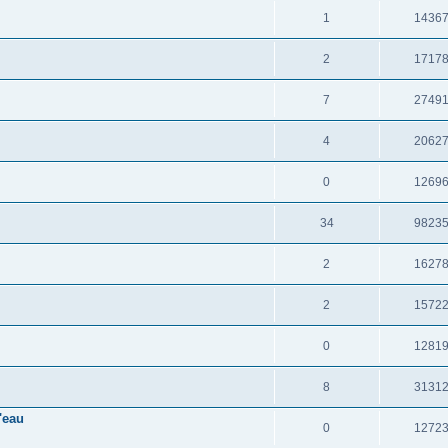
1
1436
2
1717
7
2749
4
2062
0
1269
34
9823
2
1627
2
1572
0
1281
8
3131
'eau
0
1272