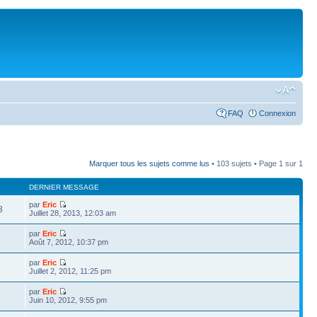
FAQ
Connexion
Marquer tous les sujets comme lus
• 103 sujets • Page
1
sur
1
DERNIER MESSAGE
par
Eric
3
Juillet 28, 2013, 12:03 am
par
Eric
8
Août 7, 2012, 10:37 pm
par
Eric
2
Juillet 2, 2012, 11:25 pm
par
Eric
9
Juin 10, 2012, 9:55 pm