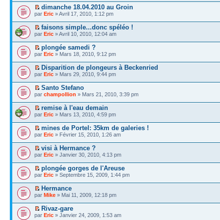
dimanche 18.04.2010 au Groin
par
Eric
» Avril 17, 2010, 1:12 pm
faisons simple...donc spéléo !
par
Eric
» Avril 10, 2010, 12:04 am
plongée samedi ?
par
Eric
» Mars 18, 2010, 9:12 pm
Disparition de plongeurs à Beckenried
par
Eric
» Mars 29, 2010, 9:44 pm
Santo Stefano
par
champollion
» Mars 21, 2010, 3:39 pm
remise à l'eau demain
par
Eric
» Mars 13, 2010, 4:59 pm
mines de Portel: 35km de galeries !
par
Eric
» Février 15, 2010, 1:26 am
visi à Hermance ?
par
Eric
» Janvier 30, 2010, 4:13 pm
plongée gorges de l'Areuse
par
Eric
» Septembre 15, 2009, 1:44 pm
Hermance
par
Mike
» Mai 11, 2009, 12:18 pm
Rivaz-gare
par
Eric
» Janvier 24, 2009, 1:53 am