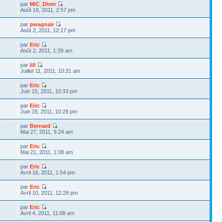
par
MiC_Diver
3
Août 19, 2011, 2:57 pm
par
pwagnair
0
Août 2, 2011, 12:17 pm
par
Eric
4
Août 2, 2011, 1:39 am
par
lili
1
Juillet 11, 2011, 10:31 am
par
Eric
6
Juin 15, 2011, 10:33 pm
par
Eric
5
Juin 15, 2011, 10:28 pm
par
Bernard
7
Mai 27, 2011, 9:24 am
par
Eric
4
Mai 21, 2011, 1:08 am
par
Eric
8
Avril 16, 2011, 1:54 pm
par
Eric
6
Avril 10, 2011, 12:28 pm
par
Eric
7
Avril 4, 2011, 11:08 am