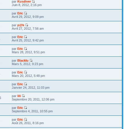
par
Kusdiver
6
Juin 8, 2012, 2:16 pm
par
Eric
2
Avril 29, 2012, 9:09 pm
par
p@k
6
Avril 27, 2012, 7:56 am
par
Eric
4
Avril 25, 2012, 9:42 pm
par
Eric
9
Mars 28, 2012, 9:51 pm
par
Blacklu
8
Mars 5, 2012, 9:23 pm
par
Eric
0
Mars 20, 2012, 5:48 pm
par
Eric
1
Janvier 24, 2012, 11:03 pm
par
lili
6
Septembre 20, 2011, 12:06 pm
par
Eric
2
Septembre 4, 2011, 10:55 pm
par
Eric
3
Août 26, 2011, 8:16 pm