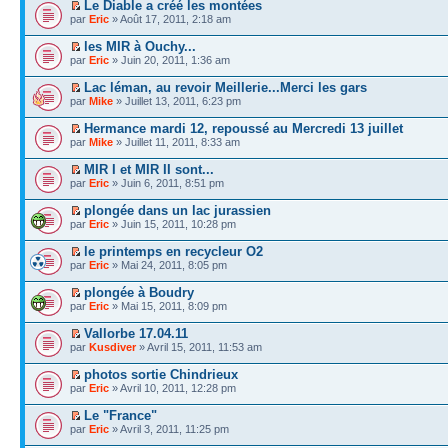
Le Diable a créé les montées
par
Eric
» Août 17, 2011, 2:18 am
les MIR à Ouchy...
par
Eric
» Juin 20, 2011, 1:36 am
Lac léman, au revoir Meillerie...Merci les gars
par
Mike
» Juillet 13, 2011, 6:23 pm
Hermance mardi 12, repoussé au Mercredi 13 juillet
par
Mike
» Juillet 11, 2011, 8:33 am
MIR I et MIR II sont...
par
Eric
» Juin 6, 2011, 8:51 pm
plongée dans un lac jurassien
par
Eric
» Juin 15, 2011, 10:28 pm
le printemps en recycleur O2
par
Eric
» Mai 24, 2011, 8:05 pm
plongée à Boudry
par
Eric
» Mai 15, 2011, 8:09 pm
Vallorbe 17.04.11
par
Kusdiver
» Avril 15, 2011, 11:53 am
photos sortie Chindrieux
par
Eric
» Avril 10, 2011, 12:28 pm
Le "France"
par
Eric
» Avril 3, 2011, 11:25 pm