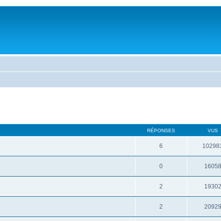
RÉPONSES
VUS
6
10298
0
1605
2
1930
2
2092