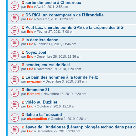
sortie dimanche à Chindrieux
par
Eric
» Avril 2, 2011, 2:53 pm
DS RIGI, un contemporain de l'Hirondelle
par
Eric
» Mars 27, 2011, 12:20 am
Petit-Lac: cherche points GPS de la crépine des SIG
par
Eric
» Février 27, 2011, 7:00 pm
la dernière danse
par
Eric
» Janvier 17, 2011, 11:46 pm
Noyez Joël !
par
Eric
» Décembre 26, 2010, 12:36 am
scooter, course de Noël
par
Eric
» Novembre 19, 2010, 11:09 pm
Le bain des hommes à la tour de Peilz
par
pwagnair
» Décembre 3, 2010, 3:29 pm
dimanche 21
par
Bernard
» Novembre 18, 2010, 2:20 pm
vidéo au Duzillet
par
Eric
» Octobre 7, 2010, 12:18 am
Italie à la Toussaint
par
champollion
» Octobre 2, 2010, 9:20 am
épave de l'Andalouse (Léman): plongée techno dans peu d
par
Eric
» Septembre 27, 2010, 9:39 pm