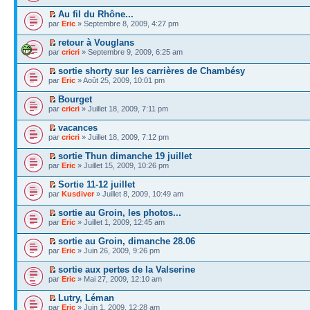
Au fil du Rhône...
par
Eric
» Septembre 8, 2009, 4:27 pm
retour à Vouglans
par
cricri
» Septembre 9, 2009, 6:25 am
sortie shorty sur les carrières de Chambésy
par
Eric
» Août 25, 2009, 10:01 pm
Bourget
par
cricri
» Juillet 18, 2009, 7:11 pm
vacances
par
cricri
» Juillet 18, 2009, 7:12 pm
sortie Thun dimanche 19 juillet
par
Eric
» Juillet 15, 2009, 10:26 pm
Sortie 11-12 juillet
par
Kusdiver
» Juillet 8, 2009, 10:49 am
sortie au Groin, les photos...
par
Eric
» Juillet 1, 2009, 12:45 am
sortie au Groin, dimanche 28.06
par
Eric
» Juin 26, 2009, 9:26 pm
sortie aux pertes de la Valserine
par
Eric
» Mai 27, 2009, 12:10 am
Lutry, Léman
par
Eric
» Juin 1, 2009, 12:28 am