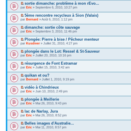
sortie dimanche: problème à mon rEvo...
par
Eric
» Septembre 6, 2010, 10:27 pm
5ème rencontre recycleux à Sion (Valais)
par
Bernard
» Août 6, 2010, 1:12 pm
dimanche: sortie côte sauvage
par
Eric
» Septembre 3, 2010, 11:46 pm
Plongée: Pierre à bise / Pêcheur menteur
par
Kusdiver
» Juillet 31, 2010, 4:27 pm
plongée dans le Lot: Ressel & St-Sauveur
par
Eric
» Juillet 20, 2010, 10:16 pm
résurgence de Font Estramar
par
Eric
» Juillet 15, 2010, 3:42 am
quikan et ou?
par
Bernard
» Juillet 1, 2010, 9:19 pm
vidéo à Chindrieux
par
Eric
» Juin 10, 2010, 2:49 pm
plongée à Meillerie
par
Eric
» Mai 26, 2010, 9:43 pm
lac de Narlay, Jura
par
Eric
» Mai 26, 2010, 8:52 pm
Belles images d'Australie...
par
Eric
» Mai 11, 2010, 8:57 pm