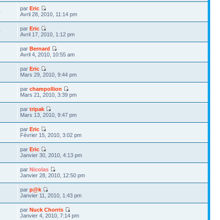
par
Eric
0
Avril 28, 2010, 11:14 pm
par
Eric
0
Avril 17, 2010, 1:12 pm
par
Bernard
6
Avril 4, 2010, 10:55 am
par
Eric
4
Mars 29, 2010, 9:44 pm
par
champollion
8
Mars 21, 2010, 3:39 pm
par
tripak
0
Mars 13, 2010, 9:47 pm
par
Eric
8
Février 15, 2010, 3:02 pm
par
Eric
3
Janvier 30, 2010, 4:13 pm
par
Nicolas
1
Janvier 28, 2010, 12:50 pm
par
p@k
7
Janvier 11, 2010, 1:43 pm
par
Nuck Chorris
9
Janvier 4, 2010, 7:14 pm