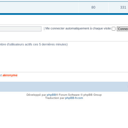
80
331
|
Me connecter automatiquement à chaque visite
nombre d’utilisateurs actifs ces 5 dernières minutes)
st
akronyme
Développé par
phpBB
® Forum Software © phpBB Group
Traduction par
phpBB-fr.com