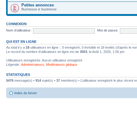
Petites annonces
Buzinesse iz buzinesse
CONNEXION
Nom d’utilisateur:
Mot de passe:
QUI EST EN LIGNE
Au total il y a
18
utilisateurs en ligne :: 0 enregistré, 0 invisible et 18 invités (d’après le 
Le record du nombre d’utilisateurs en ligne est de
3503
, le Août 1, 2026, 1:56 pm
Utilisateurs enregistrés: Aucun utilisateur enregistré
Légende:
Administrateurs
,
Modérateurs globaux
STATISTIQUES
5476
message(s) •
914
sujet(s) •
37
membre(s) • L’utilisateur enregistré le plus récent e
Index du forum