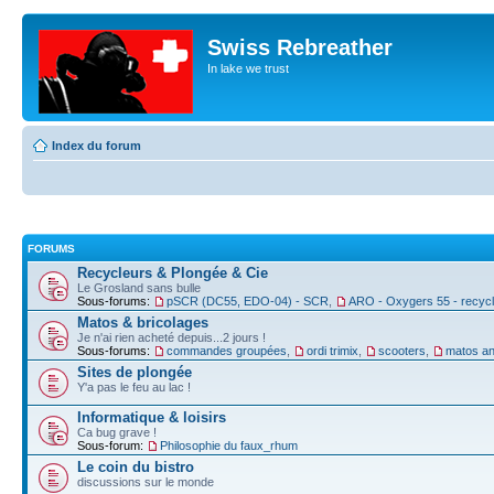
Swiss Rebreather
In lake we trust
Index du forum
FORUMS
Recycleurs & Plongée & Cie
Le Grosland sans bulle
Sous-forums:
pSCR (DC55, EDO-04) - SCR
,
ARO - Oxygers 55 - recyc
Matos & bricolages
Je n'ai rien acheté depuis...2 jours !
Sous-forums:
commandes groupées
,
ordi trimix
,
scooters
,
matos an
Sites de plongée
Y'a pas le feu au lac !
Informatique & loisirs
Ca bug grave !
Sous-forum:
Philosophie du faux_rhum
Le coin du bistro
discussions sur le monde