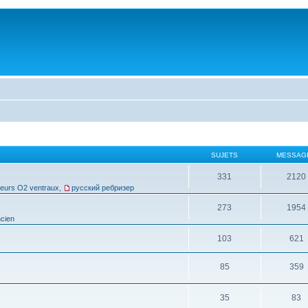
SUJETS
MESSAG
331
2120
leurs O2 ventraux
,
русский ребризер
273
1954
cien
103
621
85
359
35
83