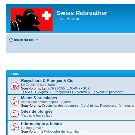
Swiss Rebreather
In lake we trust
Index du forum
FORUMS
Recycleurs & Plongée & Cie
Le Grosland sans bulle
Sous-forums:
pSCR (DC55, EDO-04) - SCR
,
ARO - Oxygers 55 - recycleurs O2 ventraux
,
русский ребризер
Matos & bricolages
Je n'ai rien acheté depuis...2 jours !
Sous-forums:
commandes groupées
,
ordi trimix
,
scooters
,
matos an
Sites de plongée
Y'a pas le feu au lac !
Informatique & loisirs
Ca bug grave !
Sous-forum:
Philosophie du faux_rhum