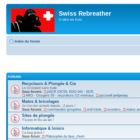
Swiss Rebreather
In lake we trust
Index du forum
FORUMS
Recycleurs & Plongée & Cie
Le Grosland sans bulle
Sous-forums:
pSCR (DC55, EDO-04) - SCR
,
ARO - Oxygers 55 - recycleurs O2 ventraux
,
русский ребризер
Matos & bricolages
Je n'ai rien acheté depuis...2 jours !
Sous-forums:
commandes groupées
,
ordi trimix
,
scooters
,
matos an
Sites de plongée
Y'a pas le feu au lac !
Informatique & loisirs
Ca bug grave !
Sous-forum:
Philosophie du faux_rhum