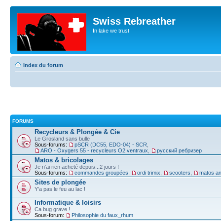
Swiss Rebreather
In lake we trust
Index du forum
FORUMS
Recycleurs & Plongée & Cie
Le Grosland sans bulle
Sous-forums:
pSCR (DC55, EDO-04) - SCR
,
ARO - Oxygers 55 - recycleurs O2 ventraux
,
русский ребризер
Matos & bricolages
Je n'ai rien acheté depuis...2 jours !
Sous-forums:
commandes groupées
,
ordi trimix
,
scooters
,
matos an
Sites de plongée
Y'a pas le feu au lac !
Informatique & loisirs
Ca bug grave !
Sous-forum:
Philosophie du faux_rhum