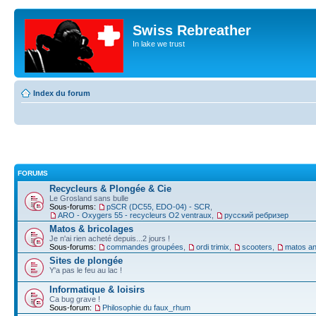
Swiss Rebreather
In lake we trust
Index du forum
FORUMS
Recycleurs & Plongée & Cie
Le Grosland sans bulle
Sous-forums:
pSCR (DC55, EDO-04) - SCR
,
ARO - Oxygers 55 - recycleurs O2 ventraux
,
русский ребризер
Matos & bricolages
Je n'ai rien acheté depuis...2 jours !
Sous-forums:
commandes groupées
,
ordi trimix
,
scooters
,
matos an
Sites de plongée
Y'a pas le feu au lac !
Informatique & loisirs
Ca bug grave !
Sous-forum:
Philosophie du faux_rhum