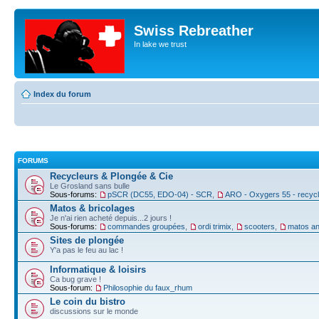
Swiss Rebreather
In lake we trust
Index du forum
FORUMS
Recycleurs & Plongée & Cie
Le Grosland sans bulle
Sous-forums:
pSCR (DC55, EDO-04) - SCR
,
ARO - Oxygers 55 - recyc
Matos & bricolages
Je n'ai rien acheté depuis...2 jours !
Sous-forums:
commandes groupées
,
ordi trimix
,
scooters
,
matos an
Sites de plongée
Y'a pas le feu au lac !
Informatique & loisirs
Ca bug grave !
Sous-forum:
Philosophie du faux_rhum
Le coin du bistro
discussions sur le monde