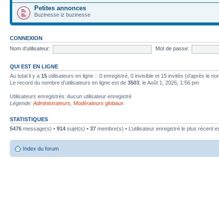
Petites annonces
Buzinesse iz buzinesse
CONNEXION
Nom d’utilisateur:
Mot de passe:
QUI EST EN LIGNE
Au total il y a
15
utilisateurs en ligne :: 0 enregistré, 0 invisible et 15 invités (d’après le 
Le record du nombre d’utilisateurs en ligne est de
3503
, le Août 1, 2026, 1:56 pm
Utilisateurs enregistrés: Aucun utilisateur enregistré
Légende:
Administrateurs
,
Modérateurs globaux
STATISTIQUES
5476
message(s) •
914
sujet(s) •
37
membre(s) • L’utilisateur enregistré le plus récent e
Index du forum