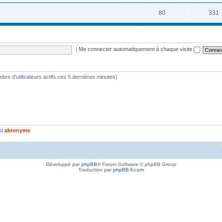
80
331
|
Me connecter automatiquement à chaque visite
nombre d’utilisateurs actifs ces 5 dernières minutes)
st
akronyme
Développé par
phpBB
® Forum Software © phpBB Group
Traduction par
phpBB-fr.com