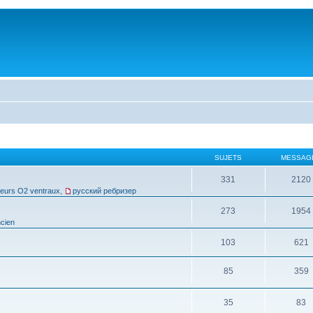
SUJETS
MESSAG
331
2120
leurs O2 ventraux
,
русский ребризер
273
1954
cien
103
621
85
359
35
83