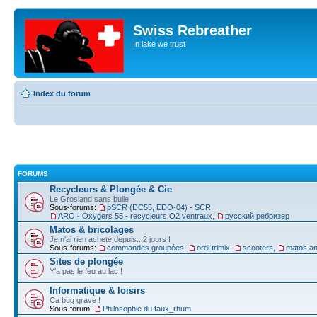
Swiss Rebreather
In lake we trust
Index du forum
FORUMS
Recycleurs & Plongée & Cie
Le Grosland sans bulle
Sous-forums:
pSCR (DC55, EDO-04) - SCR
,
ARO - Oxygers 55 - recycleurs O2 ventraux
,
русский ребризер
Matos & bricolages
Je n'ai rien acheté depuis...2 jours !
Sous-forums:
commandes groupées
,
ordi trimix
,
scooters
,
matos an
Sites de plongée
Y'a pas le feu au lac !
Informatique & loisirs
Ca bug grave !
Sous-forum:
Philosophie du faux_rhum