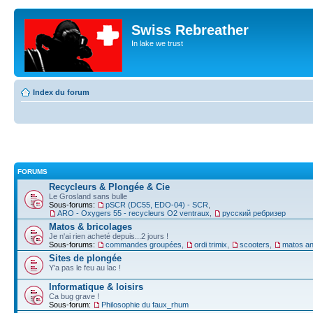
Swiss Rebreather
In lake we trust
Index du forum
FORUMS
Recycleurs & Plongée & Cie
Le Grosland sans bulle
Sous-forums:
pSCR (DC55, EDO-04) - SCR
,
ARO - Oxygers 55 - recycleurs O2 ventraux
,
русский ребризер
Matos & bricolages
Je n'ai rien acheté depuis...2 jours !
Sous-forums:
commandes groupées
,
ordi trimix
,
scooters
,
matos an
Sites de plongée
Y'a pas le feu au lac !
Informatique & loisirs
Ca bug grave !
Sous-forum:
Philosophie du faux_rhum