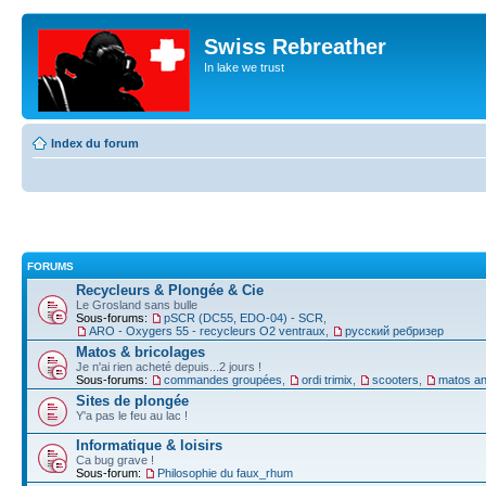
Swiss Rebreather
In lake we trust
Index du forum
FORUMS
Recycleurs & Plongée & Cie
Le Grosland sans bulle
Sous-forums:
pSCR (DC55, EDO-04) - SCR
,
ARO - Oxygers 55 - recycleurs O2 ventraux
,
русский ребризер
Matos & bricolages
Je n'ai rien acheté depuis...2 jours !
Sous-forums:
commandes groupées
,
ordi trimix
,
scooters
,
matos an
Sites de plongée
Y'a pas le feu au lac !
Informatique & loisirs
Ca bug grave !
Sous-forum:
Philosophie du faux_rhum