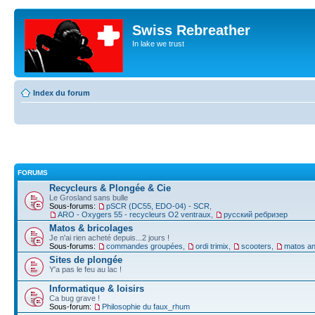
Swiss Rebreather
In lake we trust
Index du forum
FORUMS
Recycleurs & Plongée & Cie
Le Grosland sans bulle
Sous-forums:
pSCR (DC55, EDO-04) - SCR
,
ARO - Oxygers 55 - recycleurs O2 ventraux
,
русский ребризер
Matos & bricolages
Je n'ai rien acheté depuis...2 jours !
Sous-forums:
commandes groupées
,
ordi trimix
,
scooters
,
matos an
Sites de plongée
Y'a pas le feu au lac !
Informatique & loisirs
Ca bug grave !
Sous-forum:
Philosophie du faux_rhum