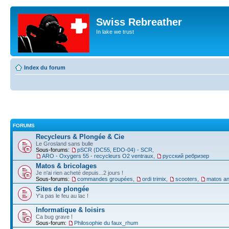
Swiss Rebreather
In lake we trust
Index du forum
FORUMS
Recycleurs & Plongée & Cie
Le Grosland sans bulle
Sous-forums:
pSCR (DC55, EDO-04) - SCR
,
ARO - Oxygers 55 - recycleurs O2 ventraux
,
русский ребризер
Matos & bricolages
Je n'ai rien acheté depuis...2 jours !
Sous-forums:
commandes groupées
,
ordi trimix
,
scooters
,
matos an
Sites de plongée
Y'a pas le feu au lac !
Informatique & loisirs
Ca bug grave !
Sous-forum:
Philosophie du faux_rhum