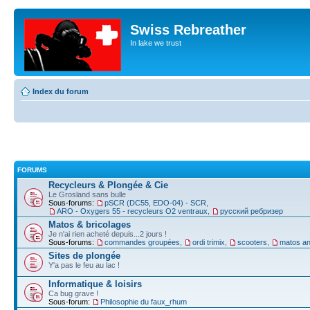
Swiss Rebreather
In lake we trust
Index du forum
FORUMS
Recycleurs & Plongée & Cie
Le Grosland sans bulle
Sous-forums:
pSCR (DC55, EDO-04) - SCR
,
ARO - Oxygers 55 - recycleurs O2 ventraux
,
русский ребризер
Matos & bricolages
Je n'ai rien acheté depuis...2 jours !
Sous-forums:
commandes groupées
,
ordi trimix
,
scooters
,
matos an
Sites de plongée
Y'a pas le feu au lac !
Informatique & loisirs
Ca bug grave !
Sous-forum:
Philosophie du faux_rhum