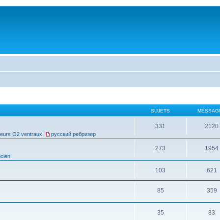
SUJETS
MESSAG
331
2120
leurs O2 ventraux
,
русский ребризер
273
1954
cien
103
621
85
359
35
83