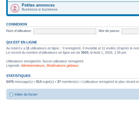
Petites annonces
Buzinesse iz buzinesse
CONNEXION
Nom d’utilisateur:
Mot de passe:
QUI EST EN LIGNE
Au total il y a
11
utilisateurs en ligne :: 0 enregistré, 0 invisible et 11 invités (d’après le n
Le record du nombre d’utilisateurs en ligne est de
3503
, le Août 1, 2026, 1:56 pm
Utilisateurs enregistrés: Aucun utilisateur enregistré
Légende:
Administrateurs
,
Modérateurs globaux
STATISTIQUES
5476
message(s) •
914
sujet(s) •
37
membre(s) • L’utilisateur enregistré le plus récent e
Index du forum