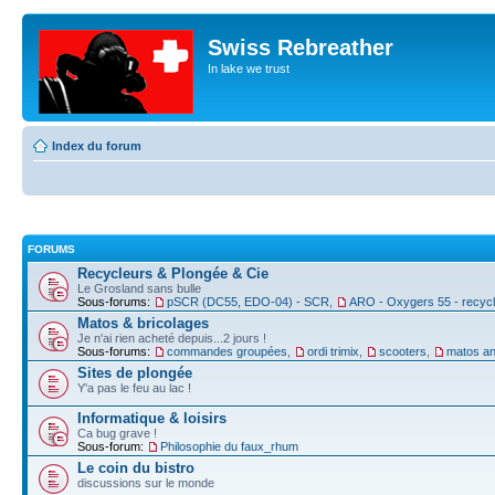
Swiss Rebreather
In lake we trust
Index du forum
FORUMS
Recycleurs & Plongée & Cie
Le Grosland sans bulle
Sous-forums:
pSCR (DC55, EDO-04) - SCR
,
ARO - Oxygers 55 - recyc
Matos & bricolages
Je n'ai rien acheté depuis...2 jours !
Sous-forums:
commandes groupées
,
ordi trimix
,
scooters
,
matos an
Sites de plongée
Y'a pas le feu au lac !
Informatique & loisirs
Ca bug grave !
Sous-forum:
Philosophie du faux_rhum
Le coin du bistro
discussions sur le monde