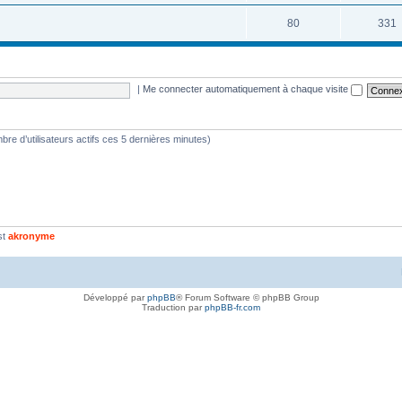
80
331
|
Me connecter automatiquement à chaque visite
ombre d’utilisateurs actifs ces 5 dernières minutes)
st
akronyme
Développé par
phpBB
® Forum Software © phpBB Group
Traduction par
phpBB-fr.com