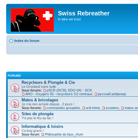
Swiss Rebreather
In lake we trust
Index du forum
FORUMS
Recycleurs & Plongée & Cie
Le Grosland sans bulle
Sous-forums:
pSCR (DC55, EDO-04) - SCR
,
ARO - Oxygers 55 - recycleurs O2 ventraux
,
русский ребризер
Matos & bricolages
Je n'ai rien acheté depuis...2 jours !
Sous-forums:
commandes groupées
,
ordi trimix
,
scooters
,
matos an
Sites de plongée
Y'a pas le feu au lac !
Informatique & loisirs
Ca bug grave !
Sous-forum:
Philosophie du faux_rhum