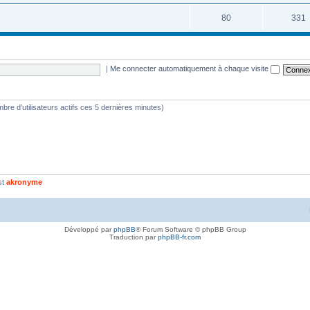
80
331
|
Me connecter automatiquement à chaque visite
nombre d’utilisateurs actifs ces 5 dernières minutes)
st
akronyme
Développé par
phpBB
® Forum Software © phpBB Group
Traduction par
phpBB-fr.com