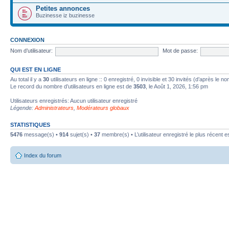
Petites annonces
Buzinesse iz buzinesse
CONNEXION
Nom d’utilisateur:
Mot de passe:
QUI EST EN LIGNE
Au total il y a
30
utilisateurs en ligne :: 0 enregistré, 0 invisible et 30 invités (d’après le 
Le record du nombre d’utilisateurs en ligne est de
3503
, le Août 1, 2026, 1:56 pm
Utilisateurs enregistrés: Aucun utilisateur enregistré
Légende:
Administrateurs
,
Modérateurs globaux
STATISTIQUES
5476
message(s) •
914
sujet(s) •
37
membre(s) • L’utilisateur enregistré le plus récent e
Index du forum