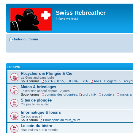
Swiss Rebreather
In lake we trust
Index du forum
FORUMS
Recycleurs & Plongée & Cie
Le Grosland sans bulle
Sous-forums:
pSCR (DC55, EDO-04) - SCR
,
ARO - Oxygers 55 - recyc
Matos & bricolages
Je n'ai rien acheté depuis...2 jours !
Sous-forums:
commandes groupées
,
ordi trimix
,
scooters
,
matos an
Sites de plongée
Y'a pas le feu au lac !
Informatique & loisirs
Ca bug grave !
Sous-forum:
Philosophie du faux_rhum
Le coin du bistro
discussions sur le monde