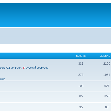
SUJETS
MESSAG
331
2120
leurs O2 ventraux
,
русский ребризер
273
1954
cien
103
621
85
359
35
83