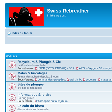
Swiss Rebreather
In lake we trust
Index du forum
FORUMS
Recycleurs & Plongée & Cie
Le Grosland sans bulle
Sous-forums:
pSCR (DC55, EDO-04) - SCR
,
ARO - Oxygers 55 - recyc
Matos & bricolages
Je n'ai rien acheté depuis...2 jours !
Sous-forums:
commandes groupées
,
ordi trimix
,
scooters
,
matos an
Sites de plongée
Y'a pas le feu au lac !
Informatique & loisirs
Ca bug grave !
Sous-forum:
Philosophie du faux_rhum
Le coin du bistro
discussions sur le monde