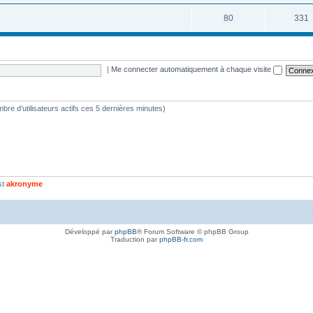
80
331
|
Me connecter automatiquement à chaque visite
nombre d’utilisateurs actifs ces 5 dernières minutes)
st
akronyme
Développé par
phpBB
® Forum Software © phpBB Group
Traduction par
phpBB-fr.com