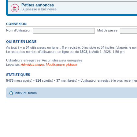
Petites annonces
Buzinesse iz buzinesse
CONNEXION
Nom d’utilisateur:
Mot de passe:
QUI EST EN LIGNE
Au total il y a
34
utilisateurs en ligne :: 0 enregistré, 0 invisible et 34 invités (d’après le 
Le record du nombre d’utilisateurs en ligne est de
3503
, le Août 1, 2026, 1:56 pm
Utilisateurs enregistrés: Aucun utilisateur enregistré
Légende:
Administrateurs
,
Modérateurs globaux
STATISTIQUES
5476
message(s) •
914
sujet(s) •
37
membre(s) • L’utilisateur enregistré le plus récent e
Index du forum