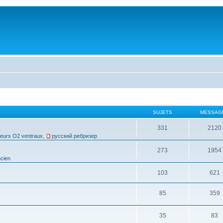
SUJETS
MESSAG
331
2120
leurs O2 ventraux
,
русский ребризер
273
1954
cien
103
621
85
359
35
83