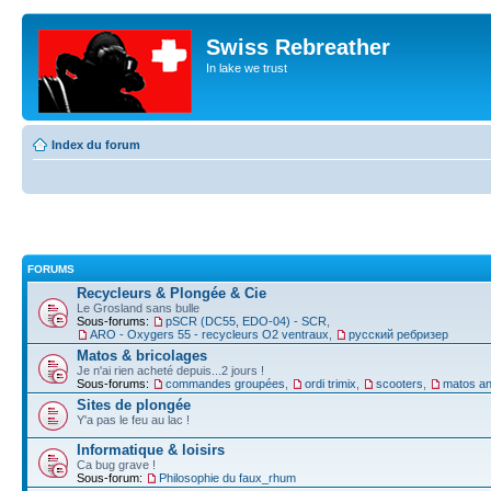
Swiss Rebreather
In lake we trust
Index du forum
FORUMS
Recycleurs & Plongée & Cie
Le Grosland sans bulle
Sous-forums:
pSCR (DC55, EDO-04) - SCR
,
ARO - Oxygers 55 - recycleurs O2 ventraux
,
русский ребризер
Matos & bricolages
Je n'ai rien acheté depuis...2 jours !
Sous-forums:
commandes groupées
,
ordi trimix
,
scooters
,
matos an
Sites de plongée
Y'a pas le feu au lac !
Informatique & loisirs
Ca bug grave !
Sous-forum:
Philosophie du faux_rhum