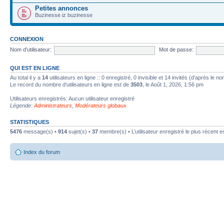
Petites annonces
Buzinesse iz buzinesse
CONNEXION
Nom d’utilisateur:
Mot de passe:
QUI EST EN LIGNE
Au total il y a
14
utilisateurs en ligne :: 0 enregistré, 0 invisible et 14 invités (d’après le 
Le record du nombre d’utilisateurs en ligne est de
3503
, le Août 1, 2026, 1:56 pm
Utilisateurs enregistrés: Aucun utilisateur enregistré
Légende:
Administrateurs
,
Modérateurs globaux
STATISTIQUES
5476
message(s) •
914
sujet(s) •
37
membre(s) • L’utilisateur enregistré le plus récent e
Index du forum