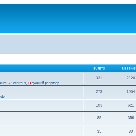
SUJETS
MESSAG
331
2120
leurs O2 ventraux
,
русский ребризер
273
1954
cien
103
621
85
359
35
83