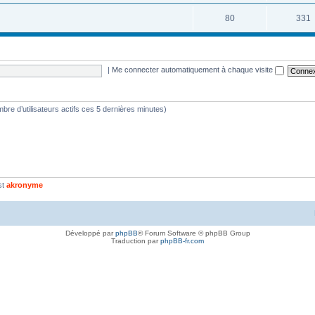
80
331
|
Me connecter automatiquement à chaque visite
nombre d’utilisateurs actifs ces 5 dernières minutes)
st
akronyme
Développé par
phpBB
® Forum Software © phpBB Group
Traduction par
phpBB-fr.com