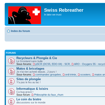
Swiss Rebreather
In lake we trust
Index du forum
FORUMS
Recycleurs & Plongée & Cie
Le Grosland sans bulle
Sous-forums:
pSCR (DC55, EDO-04) - SCR
,
ARO - Oxygers 55 - recyc
Matos & bricolages
Je n'ai rien acheté depuis...2 jours !
Sous-forums:
commandes groupées
,
ordi trimix
,
scooters
,
matos an
Sites de plongée
Y'a pas le feu au lac !
Informatique & loisirs
Ca bug grave !
Sous-forum:
Philosophie du faux_rhum
Le coin du bistro
discussions sur le monde