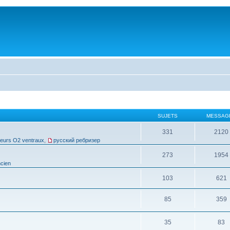
SUJETS
MESSAG
331
2120
leurs O2 ventraux
,
русский ребризер
273
1954
cien
103
621
85
359
35
83