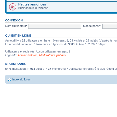
Petites annonces
Buzinesse iz buzinesse
CONNEXION
Nom d’utilisateur:
Mot de passe:
QUI EST EN LIGNE
Au total il y a
28
utilisateurs en ligne :: 0 enregistré, 0 invisible et 28 invités (d’après le 
Le record du nombre d’utilisateurs en ligne est de
3503
, le Août 1, 2026, 1:56 pm
Utilisateurs enregistrés: Aucun utilisateur enregistré
Légende:
Administrateurs
,
Modérateurs globaux
STATISTIQUES
5476
message(s) •
914
sujet(s) •
37
membre(s) • L’utilisateur enregistré le plus récent e
Index du forum