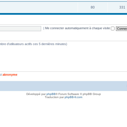
80
331
|
Me connecter automatiquement à chaque visite
nombre d’utilisateurs actifs ces 5 dernières minutes)
st
akronyme
Développé par
phpBB
® Forum Software © phpBB Group
Traduction par
phpBB-fr.com