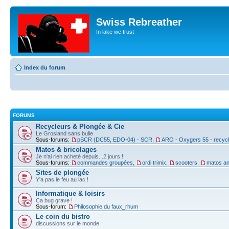
Swiss Rebreather
In lake we trust
Index du forum
FORUMS
Recycleurs & Plongée & Cie
Le Grosland sans bulle
Sous-forums:
pSCR (DC55, EDO-04) - SCR
,
ARO - Oxygers 55 - recyc
Matos & bricolages
Je n'ai rien acheté depuis...2 jours !
Sous-forums:
commandes groupées
,
ordi trimix
,
scooters
,
matos an
Sites de plongée
Y'a pas le feu au lac !
Informatique & loisirs
Ca bug grave !
Sous-forum:
Philosophie du faux_rhum
Le coin du bistro
discussions sur le monde