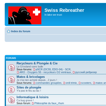
Swiss Rebreather
In lake we trust
Index du forum
FORUMS
Recycleurs & Plongée & Cie
Le Grosland sans bulle
Sous-forums:
pSCR (DC55, EDO-04) - SCR
,
ARO - Oxygers 55 - recycleurs O2 ventraux
,
русский ребризер
Matos & bricolages
Je n'ai rien acheté depuis...2 jours !
Sous-forums:
commandes groupées
,
ordi trimix
,
scooters
,
matos an
Sites de plongée
Y'a pas le feu au lac !
Informatique & loisirs
Ca bug grave !
Sous-forum:
Philosophie du faux_rhum