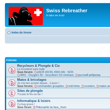
Swiss Rebreather
In lake we trust
Index du forum
FORUMS
Recycleurs & Plongée & Cie
Le Grosland sans bulle
Sous-forums:
pSCR (DC55, EDO-04) - SCR
,
ARO - Oxygers 55 - recycleurs O2 ventraux
,
русский ребризер
Matos & bricolages
Je n'ai rien acheté depuis...2 jours !
Sous-forums:
commandes groupées
,
ordi trimix
,
scooters
,
matos an
Sites de plongée
Y'a pas le feu au lac !
Informatique & loisirs
Ca bug grave !
Sous-forum:
Philosophie du faux_rhum