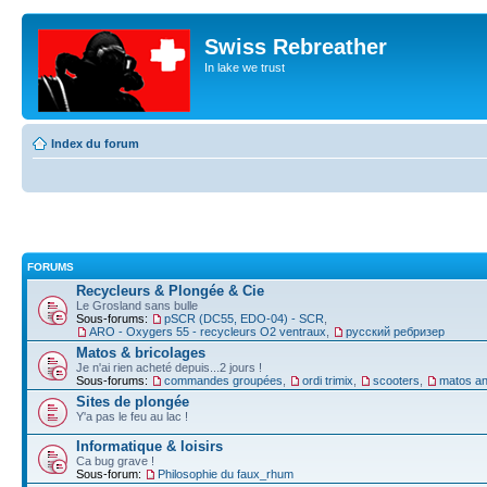
Swiss Rebreather
In lake we trust
Index du forum
FORUMS
Recycleurs & Plongée & Cie
Le Grosland sans bulle
Sous-forums:
pSCR (DC55, EDO-04) - SCR
,
ARO - Oxygers 55 - recycleurs O2 ventraux
,
русский ребризер
Matos & bricolages
Je n'ai rien acheté depuis...2 jours !
Sous-forums:
commandes groupées
,
ordi trimix
,
scooters
,
matos an
Sites de plongée
Y'a pas le feu au lac !
Informatique & loisirs
Ca bug grave !
Sous-forum:
Philosophie du faux_rhum