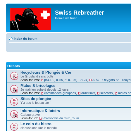
Swiss Rebreather
In lake we trust
Index du forum
FORUMS
Recycleurs & Plongée & Cie
Le Grosland sans bulle
Sous-forums:
pSCR (DC55, EDO-04) - SCR
,
ARO - Oxygers 55 - recyc
Matos & bricolages
Je n'ai rien acheté depuis...2 jours !
Sous-forums:
commandes groupées
,
ordi trimix
,
scooters
,
matos an
Sites de plongée
Y'a pas le feu au lac !
Informatique & loisirs
Ca bug grave !
Sous-forum:
Philosophie du faux_rhum
Le coin du bistro
discussions sur le monde