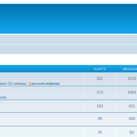
SUJETS
MESSAG
331
2120
leurs O2 ventraux
,
русский ребризер
273
1954
cien
103
621
85
359
35
83