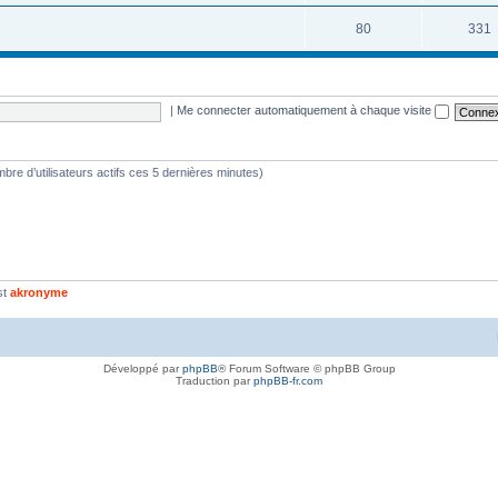
80
331
|
Me connecter automatiquement à chaque visite
nombre d’utilisateurs actifs ces 5 dernières minutes)
st
akronyme
Développé par
phpBB
® Forum Software © phpBB Group
Traduction par
phpBB-fr.com