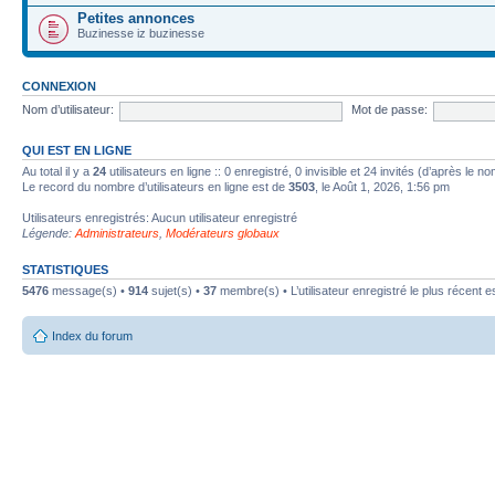
Petites annonces
Buzinesse iz buzinesse
CONNEXION
Nom d’utilisateur:
Mot de passe:
QUI EST EN LIGNE
Au total il y a
24
utilisateurs en ligne :: 0 enregistré, 0 invisible et 24 invités (d’après le 
Le record du nombre d’utilisateurs en ligne est de
3503
, le Août 1, 2026, 1:56 pm
Utilisateurs enregistrés: Aucun utilisateur enregistré
Légende:
Administrateurs
,
Modérateurs globaux
STATISTIQUES
5476
message(s) •
914
sujet(s) •
37
membre(s) • L’utilisateur enregistré le plus récent e
Index du forum