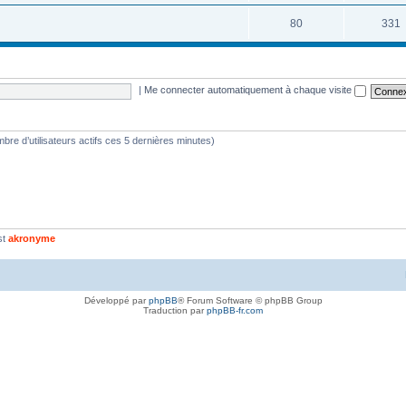
80
331
|
Me connecter automatiquement à chaque visite
nombre d’utilisateurs actifs ces 5 dernières minutes)
st
akronyme
Développé par
phpBB
® Forum Software © phpBB Group
Traduction par
phpBB-fr.com