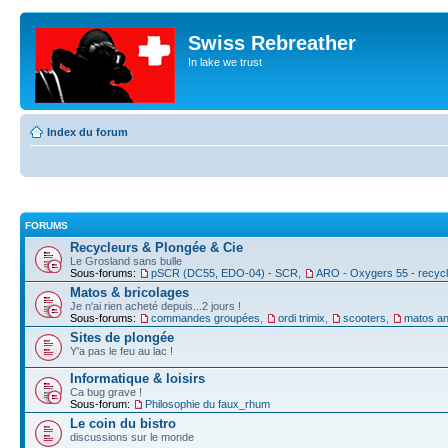
Swiss Rebreather
In lake we trust
Index du forum
FORUMS
Recycleurs & Plongée & Cie
Le Grosland sans bulle
Sous-forums:
pSCR (DC55, EDO-04) - SCR
,
ARO - Oxygers 55 - recyc
Matos & bricolages
Je n'ai rien acheté depuis...2 jours !
Sous-forums:
commandes groupées
,
ordi trimix
,
scooters
,
matos an
Sites de plongée
Y'a pas le feu au lac !
Informatique & loisirs
Ca bug grave !
Sous-forum:
Philosophie du faux_rhum
Le coin du bistro
discussions sur le monde