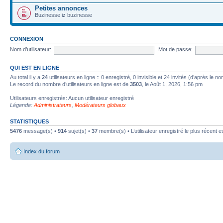
Petites annonces
Buzinesse iz buzinesse
CONNEXION
Nom d’utilisateur:
Mot de passe:
QUI EST EN LIGNE
Au total il y a
24
utilisateurs en ligne :: 0 enregistré, 0 invisible et 24 invités (d’après le 
Le record du nombre d’utilisateurs en ligne est de
3503
, le Août 1, 2026, 1:56 pm
Utilisateurs enregistrés: Aucun utilisateur enregistré
Légende:
Administrateurs
,
Modérateurs globaux
STATISTIQUES
5476
message(s) •
914
sujet(s) •
37
membre(s) • L’utilisateur enregistré le plus récent e
Index du forum