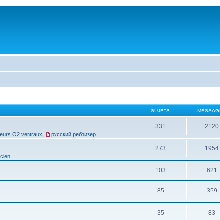
SUJETS
MESSAG
331
2120
leurs O2 ventraux
,
русский ребризер
273
1954
cien
103
621
85
359
35
83