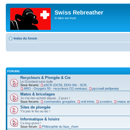
Swiss Rebreather
In lake we trust
Index du forum
FORUMS
Recycleurs & Plongée & Cie
Le Grosland sans bulle
Sous-forums:
pSCR (DC55, EDO-04) - SCR
,
ARO - Oxygers 55 - recycleurs O2 ventraux
,
русский ребризер
Matos & bricolages
Je n'ai rien acheté depuis...2 jours !
Sous-forums:
commandes groupées
,
ordi trimix
,
scooters
,
matos an
Sites de plongée
Y'a pas le feu au lac !
Informatique & loisirs
Ca bug grave !
Sous-forum:
Philosophie du faux_rhum