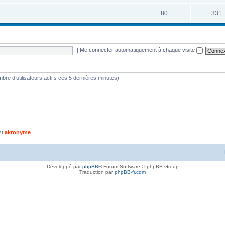
80
331
|
Me connecter automatiquement à chaque visite
nombre d’utilisateurs actifs ces 5 dernières minutes)
st
akronyme
Développé par
phpBB
® Forum Software © phpBB Group
Traduction par
phpBB-fr.com