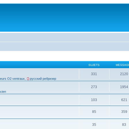
SUJETS
MESSAG
331
2120
leurs O2 ventraux
,
русский ребризер
273
1954
cien
103
621
85
359
35
83