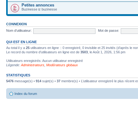
Petites annonces
Buzinesse iz buzinesse
CONNEXION
Nom d’utilisateur:
Mot de passe:
QUI EST EN LIGNE
Au total il y a
25
utilisateurs en ligne :: 0 enregistré, 0 invisible et 25 invités (d’après le 
Le record du nombre d’utilisateurs en ligne est de
3503
, le Août 1, 2026, 1:56 pm
Utilisateurs enregistrés: Aucun utilisateur enregistré
Légende:
Administrateurs
,
Modérateurs globaux
STATISTIQUES
5476
message(s) •
914
sujet(s) •
37
membre(s) • L’utilisateur enregistré le plus récent e
Index du forum