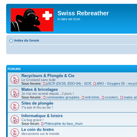
Swiss Rebreather
In lake we trust
Index du forum
FORUMS
Recycleurs & Plongée & Cie
Le Grosland sans bulle
Sous-forums:
pSCR (DC55, EDO-04) - SCR
,
ARO - Oxygers 55 - recyc
Matos & bricolages
Je n'ai rien acheté depuis...2 jours !
Sous-forums:
commandes groupées
,
ordi trimix
,
scooters
,
matos an
Sites de plongée
Y'a pas le feu au lac !
Informatique & loisirs
Ca bug grave !
Sous-forum:
Philosophie du faux_rhum
Le coin du bistro
discussions sur le monde