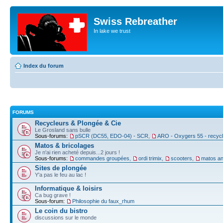
Swiss Rebreather
In lake we trust
Index du forum
FORUMS
Recycleurs & Plongée & Cie
Le Grosland sans bulle
Sous-forums:
pSCR (DC55, EDO-04) - SCR
,
ARO - Oxygers 55 - recyc
Matos & bricolages
Je n'ai rien acheté depuis...2 jours !
Sous-forums:
commandes groupées
,
ordi trimix
,
scooters
,
matos an
Sites de plongée
Y'a pas le feu au lac !
Informatique & loisirs
Ca bug grave !
Sous-forum:
Philosophie du faux_rhum
Le coin du bistro
discussions sur le monde