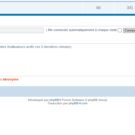
80
331
|
Me connecter automatiquement à chaque visite
nombre d’utilisateurs actifs ces 5 dernières minutes)
st
akronyme
Développé par
phpBB
® Forum Software © phpBB Group
Traduction par
phpBB-fr.com