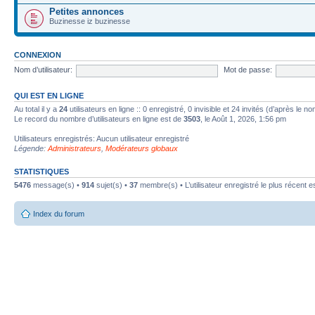
Petites annonces
Buzinesse iz buzinesse
CONNEXION
Nom d’utilisateur:
Mot de passe:
QUI EST EN LIGNE
Au total il y a
24
utilisateurs en ligne :: 0 enregistré, 0 invisible et 24 invités (d’après le 
Le record du nombre d’utilisateurs en ligne est de
3503
, le Août 1, 2026, 1:56 pm
Utilisateurs enregistrés: Aucun utilisateur enregistré
Légende:
Administrateurs
,
Modérateurs globaux
STATISTIQUES
5476
message(s) •
914
sujet(s) •
37
membre(s) • L’utilisateur enregistré le plus récent e
Index du forum