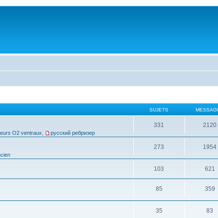
SUJETS
MESSAG
331
2120
leurs O2 ventraux
,
русский ребризер
273
1954
cien
103
621
85
359
35
83