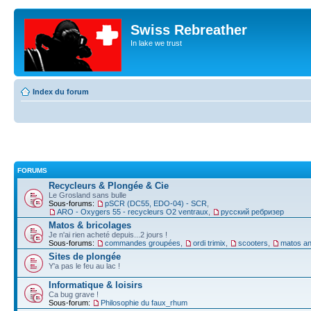
Swiss Rebreather
In lake we trust
Index du forum
FORUMS
Recycleurs & Plongée & Cie
Le Grosland sans bulle
Sous-forums:
pSCR (DC55, EDO-04) - SCR
,
ARO - Oxygers 55 - recycleurs O2 ventraux
,
русский ребризер
Matos & bricolages
Je n'ai rien acheté depuis...2 jours !
Sous-forums:
commandes groupées
,
ordi trimix
,
scooters
,
matos an
Sites de plongée
Y'a pas le feu au lac !
Informatique & loisirs
Ca bug grave !
Sous-forum:
Philosophie du faux_rhum