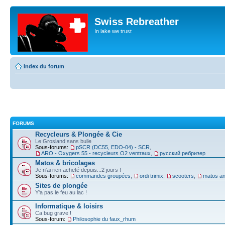
Swiss Rebreather
In lake we trust
Index du forum
FORUMS
Recycleurs & Plongée & Cie
Le Grosland sans bulle
Sous-forums:
pSCR (DC55, EDO-04) - SCR
,
ARO - Oxygers 55 - recycleurs O2 ventraux
,
русский ребризер
Matos & bricolages
Je n'ai rien acheté depuis...2 jours !
Sous-forums:
commandes groupées
,
ordi trimix
,
scooters
,
matos an
Sites de plongée
Y'a pas le feu au lac !
Informatique & loisirs
Ca bug grave !
Sous-forum:
Philosophie du faux_rhum